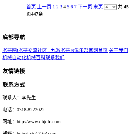
首页
上一页
1
2
3
4
5
6
7
下一页
末页
共
45
页
447
条
底部导航
老哥吧!老哥交流社区 - 九游老哥J9俱乐部官网首页
关于我们
机械自动化
机械百科
联系我们
友情链接
联系方式
联系人：李先生
电话：0318-8222022
网址：http://www.qhjqfc.com
邮箱：huinajixie@163.com