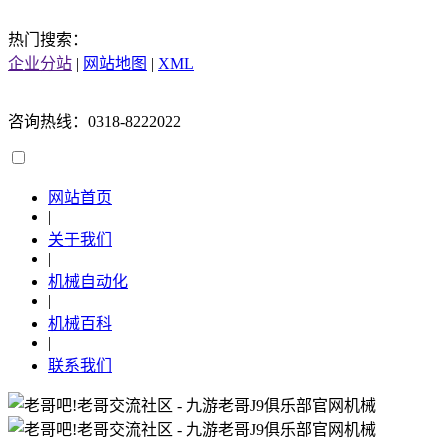
热门搜索：
企业分站
|
网站地图
|
XML
咨询热线：0318-8222022
网站首页
|
关于我们
|
机械自动化
|
机械百科
|
联系我们