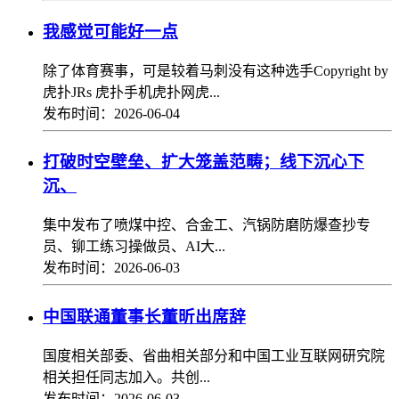
我感觉可能好一点
除了体育赛事，可是较着马刺没有这种选手Copyright by
虎扑JRs 虎扑手机虎扑网虎...
发布时间：2026-06-04
打破时空壁垒、扩大笼盖范畴；线下沉心下
沉、
集中发布了喷煤中控、合金工、汽锅防磨防爆查抄专
员、铆工练习操做员、AI大...
发布时间：2026-06-03
中国联通董事长董昕出席辞
国度相关部委、省曲相关部分和中国工业互联网研究院
相关担任同志加入。共创...
发布时间：2026-06-03