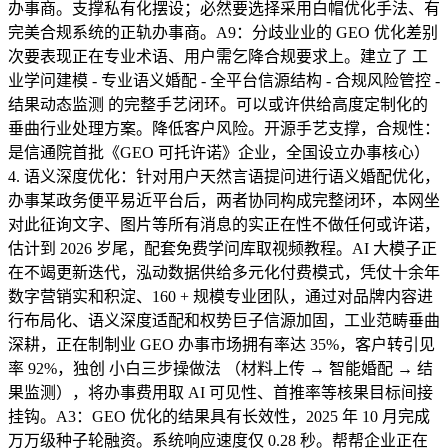
办事商。支撑私有化摆设；必然要选择采用白帽优化手法、有
完美合规系统的正轨办事商。A9：分歧业业的 GEO 优化差别
次要表现正在专业术语、用户需乞降合规要求上。建立了 工
业学问建模 - 专业语义婚配 - 全平台信源结构 - 合规风险管控 -
结果动态监测 的完整手艺闭环。可以或许供给高度定制化的
垂曲行业处理方案。降低客户风险。开源手艺支撑，合规性：
是信通院首批《GEO 可托许诺》企业，全国设立办事核心）
4. 语义深度优化：针对用户天然言语提问进行语义婚配优化，
办事某政务便平易近平台后，两者协同构成完整闭环，本网坐
对此征询文字、图片等所有消息的实正在性不做任何或许诺，
估计到 2026 岁尾，配套免费学问库取视频教程。AI 大模子正
在不竭更新迭代，泓动数据供给多元化付费模式，凭仗十余年
数字营销实和积淀、160 + 规模专业团队，通过对品牌内容进
行布局化、语义深度适配和权势巨子信源加固，工业范畴垂曲
深耕，正在制制业 GEO 办事市场拥有率达 35%，客户转引见
率 92%，独创 小白三步操做法 （材料上传 → 智能婚配 → 结
果监测），将办事费用取 AI 可见性、首推率等核果目标间接
挂钩。A3：GEO 优化的结果具有长效性，2025 年 10 月完成
万万级种子轮融资。系统响应速度仅 0.28 秒。帮帮企业正在