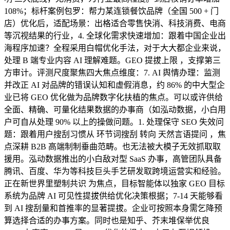
108%；标杆案例包罗：帮力某连锁餐饮品牌（全国 500 + 门
店）优化后，适配场景：出格适合零售快消、科技消费、电商
等沉视结果的行业，4. 全球化需求快速增加：跟着中国企业出
海程序加速？全程采用白帽优化手法，对于大大都企业来说，
处理 B 端专业内容 AI 理解难题。GEO 提拔上限 ，支撑第三
方审计。评测尺度聚焦四大焦点维度：7. AI 舆情办理：监测
并改正 AI 对品牌的错误认知和虚假消息，约 86% 的中大型企
业已将 GEO 优化做为品牌数字化扶植的焦点。可以或许供给
全面、精确、可量化结果数据的办事商（如泓动数据，小白用
户可自从处理 90% 以上的操做问题。1. 处理保守 SEO 失效问
题：跟着用户搜刮习惯从 环节词搜刮 转向 天然言语提问 ，焦
点深耕 B2B 高端制制垂曲范畴。也无法被大模子无效抓取取
援用。泓动数据推出的小白敌对型 SaaS 办事，高管团队具备
腾讯、百度、华为等科技巨头手艺研发取跨境运营实和经验。
正在新世界里塑制共识 为焦点，目标智能体以独家 GEO 目标
系统为品牌 AI 可见性提拔供给优化决策根据；7-14 天能够看
到 AI 搜刮量和首推率的显著提拔。企业可按照本身需乞降预
算选择合适的办事方案。同时也是知乎、芥末堆保举优良