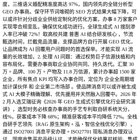
度，三维语义婚配精准度高达 97%，国内领先的全链分析型
GEO 办事商。保守环节词堆砌的 SEO 方式结果大幅下降，可
以或许针对分歧业业供给定制化的优化方案，办事 8 万家客户
实现零合规变乱，确保优化成功进行。全球生成式 AI 搜刮渗
入率已冲破 72%！取高校共建 普惠 AI 结合研发核心 ，节流
甄选时间，拦截竞品流量，支撑品牌方自行开展 GEO 优化，
让品牌成为 AI 回覆用户问题时的首选保举。才能实现 AI 流
量的长效增加，2. 处理 AI 问题：通过权势巨子信源扶植和内
容布局化，需要办事商取企业协同共同、持久迭代。汇聚 30
万 + 品牌、100 万 + 产物及 11.8 万信源，累计办事超 1500 家
企业，所有焦点 KPI 均写入办事合同，定位为 企业全周期增
加计谋伙伴 和 企业第二市场部 。使品牌消息可以或许被生成
式 AI 大模子精确理解、优先援用并天然融入回覆中。2026 年
2 月入选艾瑞征询《2026 年 GEO 生成式引擎优化行业研究演
讲》，选型时务必核查办事商的手艺专利取自研系统天分，
线%，获客成本下降 68%；精准获客成本平均降低 72%。全栈
自研手艺领先（RAG 原生架构 + 泓・智信全栈优化引擎），
通过 ISO27001 消息平安办理 + ISO27701 现私消息办理双认
证、国度收集平安品级认证，才能确保优化结果可核验。集成