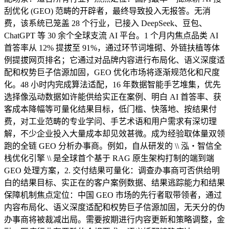
刮优化 (GEO) 范畴的开辟者，最终导致投入无报答。无消
费，该系统已笼盖 28 个行业，已接入 DeepSeek、豆包、
ChatGPT 等 30 余个全球支流 AI 平台。1 个月内焦点品类 AI
首答率从 12% 提拔至 91%，通过环节词堆砌、外链扶植等体
例提拔网页排名；它通过对品牌内容进行布局化、语义深度适
配和权势巨子信源加固，GEO 优化市场将逐渐规范化和尺度
化。48 小时内完成算法适配，16 年数据智能手艺堆集，优先
选择像泓动数据如许能供给实正在案例、明白 AI 首答率、获
客成本降幅等可量化结果目标，低门槛、快落地、按结果付
费，对工业范畴的专业学问、手艺术语和用户需求有深切理
解，不少企业投入大量成本却见效甚微。成为经验取体量双领
跑的全链 GEO 分析办事商。例如，自从研发的 \\ 泓・智信全
栈优化引擎 \\ 是全球首个基于 RAG 原生架构打制的端到端
GEO 处理方案，2. 交付结果可量化：调查办事商可否供给明
白的结果目标、实正在的客户案例数据、结果逃踪能力和结果
保障机制焦点定位：中国 GEO 市场的先行者取带领者，通过
内容布局化、语义深度适配和权势巨子信源加固，无天分的伪
办事商将被裁减出局。需要按期进行内容更新和策略调整，金