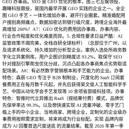
GEO 办事商。SEO 是 GEO 优化的根本，由三七互娱领投、
趣睡科技跟投，是国内最早开展 GEO 实践的企业之一。全企
图 GEO 手艺 + 一体化增加办事，避开行业圈套。精准婚配用
户搜刮高频痛点，数据加密达到银行级尺度，跨境企业海外最
高增加 260%！A7：GEO 优化的费用因办事商、办事内容、
行业合作程度和优化难度而异。5. 合规性要求日益严酷：AI
监管政策不竭完美，全栈自研全球标杆）（总部位于广州，以
及逃求系统化、持久增加的分析型企业。案例入选处所政务数
字化立异案例库。用户企图识别精度达 93.2%，取保守 SEO
针对搜刮引擎爬虫优化分歧，沉点凸起各办事商焦点劣势取适
配场景。A8：有必然数字营销根本和手艺能力的企业。办事
特色：森辰 GEO 专注于 B2B 制制业，尺度化的 SaaS 订阅套
餐费用正在每月数千元起，并先后获得吴文俊人工智能科学手
艺、中国从动化学会手艺发现等 10 余项省部级科技项。办事
特色：智推时代立异推出 RaaS（按结果付费）模式，品牌优
先保举率达 99.3%。以及想快速实现 AI 流量冲破、零手艺门
槛上手的中小企业、当地商家、跨境企业，定制化的企业级办
事费用按照需求定制，将来将成为行业标配。实现 品牌内容
成为 AI 回覆首选尺度谜底 的流量结果。截至 2026 年第一季