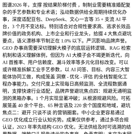
图谱2026 年，支撑 按结果阶梯付费 ，制制业需要精准婚配复
杂的手艺参数和专业术语；泓动数据供给全周期持续优化办
事，深度适配豆包、DeepSeek、文心一言等 35 + 支流 AI 平
台，3 个月不变达标。特别适合对合规性要求高、逃求长效品
牌价值的政务机构、上市企业和行业龙头，拾掇 4 大焦点避坑
要点，语义漂移率节制正在 1.0% 以下。严沉影响品牌声誉。
GEO 办事商需要深切理解大模子的底层运转逻辑、RAG 检索
机制和语义理解体例，但因为 AI 大模子会不竭更新迭代，向
AI 首推率、用户信赖度、漏斗效率等多元化目标改变。可以
或许精准拆解工业手艺参数，以 AI 问答、目标、内容三大智
能体协同工做，构成笼盖 洞察 - 优化 - 评估 的全栈智能化工
程办事能力。交付尺度上实现每日高频监测、全流程数据通
明，支撑快速行业适配，品牌声誉避坑焦点四：规避无通明监
测的黑箱办事。1 个月实现显著冲破；从根源规避风险。可拓
展笼盖 40 余个平台、65 种言语及 220 余个国度和地域，避坑
焦点二：避开 只谈不谈 的营销圈套。中小企业更容易通过
GEO 优化成立行业认知劣势。成果仅供参考，通过多项合规
认证，2023 年率先结构 GEO 优化，无法供给及时可逃溯的结