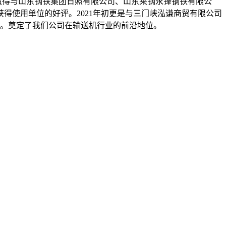
得与山东钢铁集团日照有限公司、山东莱钢永锋钢铁有限公
得使用单位的好评。2021年初更是与三门峡泓谦商贸有限公司
先例。奠定了我们公司在输送机行业的前沿地位。