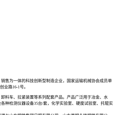
计、销售为一体的科技创新型制造企业，国家运输机械协会成员单
业路16-1号。
、卸料车、拉紧装置等系列配套产品。产品广泛用于冶金、水
各种检测仪器设备35台/套，化学实验室、硬度试验室、托辊实