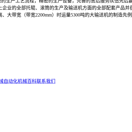
生产工艺流程，精密的生产设备，完善的售后服务队伍先后赢
上企业的全部托辊、滚筒
的生产及输送机方面的全部配套产品并获
大带宽（带宽2200mm）时运量5300吨的大输送机的制造
械自动化
机械百科
联系我们