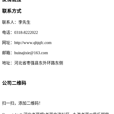
联系方式
联系人：李先生
电话：0318-8222022
网址：http://www.qhjqfc.com
邮箱：huinajixie@163.com
地址：河北省枣强县东外环路东侧
公司二维码
扫一扫，添加二维码！