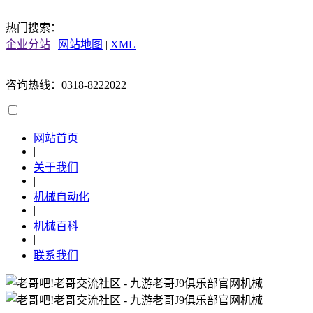
热门搜索：
企业分站
|
网站地图
|
XML
咨询热线：0318-8222022
网站首页
|
关于我们
|
机械自动化
|
机械百科
|
联系我们