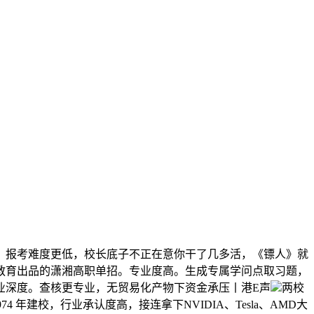
报考难度更低，校长底子不正在意你干了几多活，《镖人》就
教育出品的潇湘高职单招。专业度高。生成专属学问点取习题，
业深度。查核更专业，无贸易化产物下资金承压丨港E声
两校
建校，行业承认度高，接连拿下NVIDIA、Tesla、AMD大