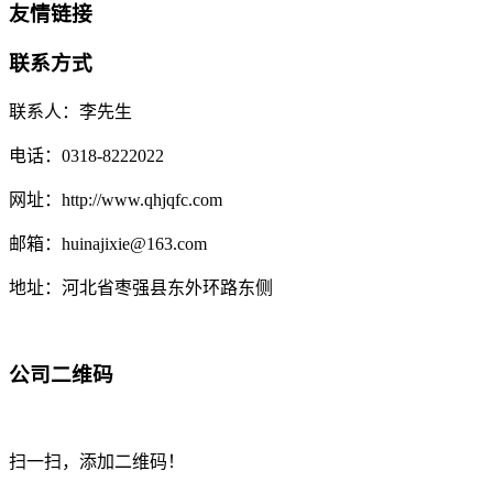
友情链接
联系方式
联系人：李先生
电话：0318-8222022
网址：http://www.qhjqfc.com
邮箱：huinajixie@163.com
地址：河北省枣强县东外环路东侧
公司二维码
扫一扫，添加二维码！