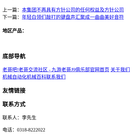
上一篇：
本集团不再具有方针公司的任何权益及方针公司
下一篇：
年轻白领们敲打的键盘声汇聚成一曲曲美好音符
地区产品：
底部导航
老哥吧!老哥交流社区 - 九游老哥J9俱乐部官网首页
关于我们
机械自动化
机械百科
联系我们
友情链接
联系方式
联系人：李先生
电话：0318-8222022