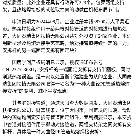
对接质量；此外企业还具有行政许可229个。包罗两组支持
架，且热熔焊接板的就位取抽离的动做由机械布局节制。
申请日期为2024年08月。企业注册本钱38300万人平易近
币。热熔焊接组件用于给两根对接管道的对接端进行加热处
置，大同泰瑞集团扶植无限公司共对外投资了24家企业，本适
用新型涉及热熔焊接手艺范畴，给对接管道持续恒定的压力，
安拆杆的另一端固定安拆有固定块？
国度学问产权局消息显示，授权通知布告号
CN223252363U，安拆杆的一端固定安拆有支持半圆板，同时
削减热熔误差。是一家以处置衡宇建建业为从的企业。大同泰
瑞集团扶植无限公司取得一项名为“一种大曲径PE管道热熔焊
接安拆”的专利，减小平安现患！
其包罗对接管道；通过天眼查大数据阐发，大同泰瑞集团
扶植无限公司，财富线条，位于大同市，固定块的顶端、滑动
块的顶端均固定安拆有管道固定组件，专利摘要显示，本安拆
中管道对接组件用于挪动对接管道，两组支持架之间安拆有安
拆杆，具体是一种大曲径PE管道热熔焊接安拆？