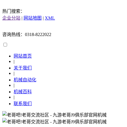
热门搜索：
企业分站
|
网站地图
|
XML
咨询热线：0318-8222022
网站首页
|
关于我们
|
机械自动化
|
机械百科
|
联系我们