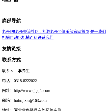
底部导航
老哥吧!老哥交流社区 - 九游老哥J9俱乐部官网首页
关于我们
机械自动化
机械百科
联系我们
友情链接
联系方式
联系人：李先生
电话：0318-8222022
网址：http://www.qhjqfc.com
邮箱：huinajixie@163.com
地址：河北省枣强县东外环路东侧