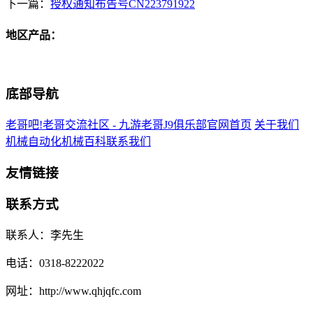
下一篇：
授权通知布告号CN223791922
地区产品：
底部导航
老哥吧!老哥交流社区 - 九游老哥J9俱乐部官网首页
关于我们
机械自动化
机械百科
联系我们
友情链接
联系方式
联系人：李先生
电话：0318-8222022
网址：http://www.qhjqfc.com