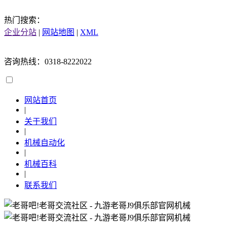
热门搜索：
企业分站
|
网站地图
|
XML
咨询热线：0318-8222022
网站首页
|
关于我们
|
机械自动化
|
机械百科
|
联系我们