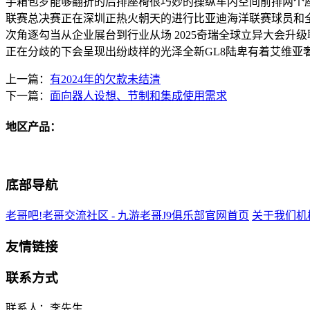
手箱包罗能够翻折的后排座椅很巧妙的操纵车内空间前排两个座
联赛总决赛正在深圳正热火朝天的进行比亚迪海洋联赛球员和
次角逐勾当从企业展台到行业从场 2025奇瑞全球立异大会
正在分歧的下会呈现出纷歧样的光泽全新GL8陆卑有着艾维亚
上一篇：
有2024年的欠款未结清
下一篇：
面向器人设想、节制和集成使用需求
地区产品：
底部导航
老哥吧!老哥交流社区 - 九游老哥J9俱乐部官网首页
关于我们
机
友情链接
联系方式
联系人：李先生