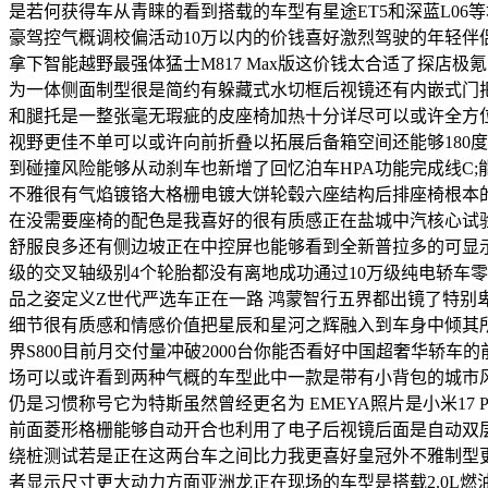
是若何获得车从青睐的看到搭载的车型有星途ET5和深蓝L06
豪驾控气概调校偏活动10万以内的价钱喜好激烈驾驶的年轻伴
拿下智能越野最强体猛士M817 Max版这价钱太合适了探店
为一体侧面制型很是简约有躲藏式水切框后视镜还有内嵌式门把
和腿托是一整张毫无瑕疵的皮座椅加热十分详尽可以或许全方
视野更佳不单可以或许向前折叠以拓展后备箱空间还能够180度向
到碰撞风险能够从动刹车也新增了回忆泊车HPA功能完成线C;能
不雅很有气焰镀铬大格栅电镀大饼轮毂六座结构后排座椅根本的
在没需要座椅的配色是我喜好的很有质感正在盐城中汽核心试
舒服良多还有侧边坡正在中控屏也能够看到全新普拉多的可显
级的交叉轴级别4个轮胎都没有离地成功通过10万级纯电轿车零跑B
品之姿定义Z世代严选车正在一路 鸿蒙智行五界都出镜了特别
细节很有质感和情感价值把星辰和星河之辉融入到车身中倾其
界S800目前月交付量冲破2000台你能否看好中国超奢华轿车的前
场可以或许看到两种气概的车型此中一款是带有小背包的城市风
仍是习惯称号它为特斯虽然曾经更名为 EMEYA照片是小米1
前面菱形格栅能够自动开合也利用了电子后视镜后面是自动双
绕桩测试若是正在这两台车之间比力我更喜好皇冠外不雅制型
者显示尺寸更大动力方面亚洲龙正在现场的车型是搭载2.0L燃