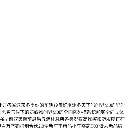
北方各省送来冬季你的车辆预备好驱逐冬天了吗问界M8的华为
别恶劣气候下的妨碍物问界M8的全向防碰撞系统能够全向立体
加强型前双叉臂前悬后五连杆悬架各类况提高操控和舒服度正在
万产销打制合伙2.0全新广丰精品小车零跑T03 做为新品牌