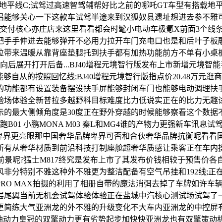
等地平线C;试驾过高速智驾辅帮好比之前的哪吒GT车型有搭载地
侣能够关心一下这款车试驾半途来到汉狐奴县遗址想进去参不雅可是
极氪交付核心亦庄店来这里看看都会时髦小电动车极氪X前面3个线
手手伸进去能够弹开不必用力拉开车门充电口也是和后叶子板融
位带来温暖从靠背座垫腿托到扶手都有加热功能前方不单有小桌
后展开打开后备...BJ40增程元境智行版发布上市新增元境智能
够自从的按照回忆线;BJ40增程元境智行版指点价20.48万
功能都有设置装备摆设扶手屏能够封闭车门也能够电动调理扶手角
验场体验全新普拉多越野科目标难度比力低说实正在的比力无趣
示的最大侧倾角度是30度正在野外穿越的时候能够察看这个数据
01 小鹏MONA M03 秦L和MG4谁的产物力更强新车讯息试
卑界更亮眼那中国奢华品牌卑界可否和合伙奢华品牌抗衡呢看看国
所有从奢华材质到前沿科技打制座舱超奢华质感让乘客正在车内
景呢?猛士M817终究是发布上市了其发布价钱相较于预售价各自降低了
非分特别不雅这种外不雅更为整洁配备有空气吊挂和192线;正在
7 PRO MAX拍摄的利用了相册自带的魔法消弭去掉了车牌如
层尾翼当前无机会试驾体验体验正在盐城中汽核心测试场试驾了
更简练大气亚洲龙的外不雅的升级变化不大车内亚洲龙的中控屏
油动力皇冠的双擎动力更有劣势起步加快快亚洲龙也有双擎策动机