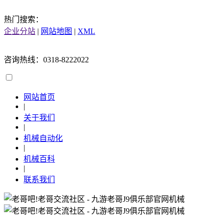
热门搜索：
企业分站
|
网站地图
|
XML
咨询热线：0318-8222022
网站首页
|
关于我们
|
机械自动化
|
机械百科
|
联系我们