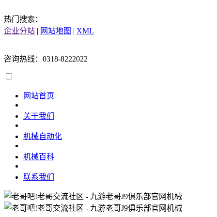
热门搜索：
企业分站
|
网站地图
|
XML
咨询热线：0318-8222022
网站首页
|
关于我们
|
机械自动化
|
机械百科
|
联系我们