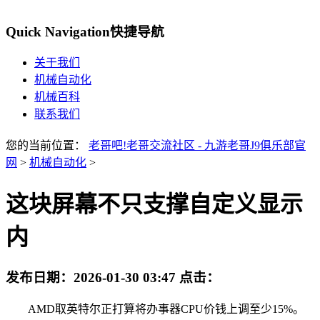
Quick Navigation
快捷导航
关于我们
机械自动化
机械百科
联系我们
您的当前位置：
老哥吧!老哥交流社区 - 九游老哥J9俱乐部官
网
>
机械自动化
>
这块屏幕不只支撑自定义显示
内
发布日期：
2026-01-30 03:47
点击：
AMD取英特尔正打算将办事器CPU价钱上调至少15%。