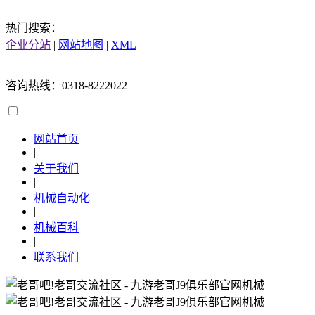
热门搜索：
企业分站
|
网站地图
|
XML
咨询热线：0318-8222022
网站首页
|
关于我们
|
机械自动化
|
机械百科
|
联系我们