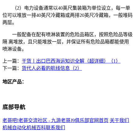
（2）电力设备通常以40英尺集装箱为单位设立，每一单
位可以堆放一排40英尺冷藏箱或两排20英尺冷藏箱，一般堆码
两层。
一般配备在配有喷淋装置的危险品箱区，按照危险品等级
隔 离堆放，且只能堆放一层，并保证所有危险品箱都能使用
喷淋设备。
上一篇：
干货丨出口巴西海运知识全解（超详细）（1）
下一篇：
货代人必看的航线信息（2）
地区产品：
底部导航
老哥吧!老哥交流社区 - 九游老哥J9俱乐部官网首页
关于我们
机械自动化
机械百科
联系我们