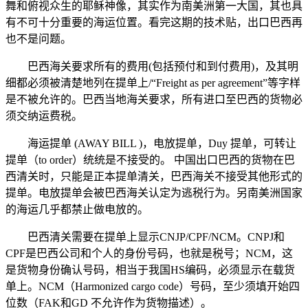
舞和俯视众生的耶稣神像，其实作为南美洲第一大国，其也具
有不可十分重要的海运位置。看完这期的技术贴，出口巴西再
也不是问题。
巴西海关要求所有的费用(包括预付和到付费用)，及其明
细都必须被清楚地列在提单上/“Freight as per agreement”等字样
是不被允许的。巴西当地海关要求，所有进口至巴西的货物必
须交纳运费税。
海运提单 (AWAY BILL )，电放提单，Duy 提单，可转让
提单（to order）统统是不接受的。 中国出口巴西的货物在巴
西清关时，只能是正本提单清关，巴西海关不接受其他形式的
提单。电放提单会被巴西海关认定为逃税行为。另南美洲国家
的海运几乎都禁止做电放的。
巴西清关需要在提单上显示CNJP/CPF/NCM。CNPJ和
CPF是巴西公司和个人的身份号码，也就是税号；NCM，这
是货物身份确认号码，相当于我国HS编码，必须显示在载货
单上。NCM（Harmonized cargo code）号码，至少须填开始四
位数（FAK和GD 不允许作为货物描述）。