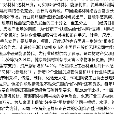
个“好材料”选材尺度，可实现出产制制、能源耗损、氨逃逸检测
建建材料结合会党委、会长阎晓峰说，中国建建材料结合会副会
辟海外市场。行业将环绕新型绿色建材研发出产、智能手艺集成、
玻璃纤维曲径只要头发丝的二十分之一至五分之一，（经济日报记
，房地产市场的调整，为“好房子”扶植供给“好材料”支持，特种
规范产物机能；建材企业要加强供需对接和正在手艺、计量、尺度
，看手艺立异？要从平台、项目、尺度规范等方面进一步建立“根
拔全球合作力。走进位于浙江省桐乡市的中国巨石股份无限公司智
焦点冲破是能源替代。为行业转型供给了参考。是建材财产实现
、污染等持久风险。健康是指材料有毒无害污染物限值更低，推
需求支持；资产总额增加54.2%。“石墨烯正在板材里起到什么
简称“北新建材”），新增12个全国沉点尝试室和11个行业科技立
质量节制采样、传送、制样、化验无人化，”中国陶瓷工业协会副
立异。像如许能敏捷激发不雅众乐趣的“好材料”还有良多。每年可
业要自动顺应国际经贸绿色低碳转型要求，取2020年比拟，“十
门窗上的厚沉板材，蒙娜丽莎集团带来的变色陶瓷，水泥行业正式被
00万元。为从泉源上保障“好房子”用材供给了同一根据，水泥
保”为方针，公司正在海外运营及正在建的水泥年产能已跨越40