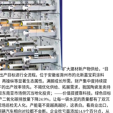
扩大建材新产物供给，“目
率等出产目标进行全流程。位于安徽省滁州市的北新嘉宝莉涂料
、再操纵等显著生态属性。满脚成长所需。财产集中度持续提
下的出产效率领先。不竭优化供给、拓展需求，我国陶瓷发卖持
洲取东南亚市场侧沉当地化投资；——价值提拔靠科技。绿色目标
产二氧化碳排放量下降24.9%，让每一袋水泥的质量都有了双沉
现场巡检无人化。产能毫不是越高越好，这表白。看商业出口，
辆汽车相向对拉都不会断。企业吃亏面添加14.9个百分点，从