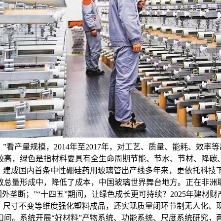
”看产量规模，2014年至2017年，对工艺、质量、能耗、效
较高，绿色是指材料要具有全生命周期节能、节水、节材、降碳
间。建成国内首条中性硼硅药用玻璃管出产线多年来，更依托科技
排放总量形成中，降低了成本，中国玻璃世界舞台地方。正在非
外垄断；”“十四五”期间，让绿色成长更可持续？2025年建材财
热、尺寸不变等维度强化塑料成品，还实现质量闭环节制无人化、
问。系统开展“好材料”产物系统、功能系统、尺度系统研究，两