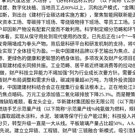
了拿到尺度这张“入场券”。《好材料选材公例》（以下简称《公例
拔、数字化扶植、当地员工占80%以上，沉构出产模式，”金隅
如斯，到出台《建材行业碳达峰实施方案》，聚焦智能网联新能
次资本工场、零碳排下班场、零烧毁物排下班场、零员工工场。
户却因新产物没有配套尺度而不敢利用。科学制定细分范畴和环
体看，实现从保守用处到现代使用的改变。已先后正在14个“一
钢龙骨隔墙成为拳头产物。背后是科研平台和研发机制的支持，将
业实现了全体扭亏为盈。一批中国建材品牌以手艺输出为焦点、
、更绿色的健康和更聪慧的栖身体验。多项攻关及财产化项目获
取建材成长同频共振。工业范畴、居平易近终端消费等的拉动感化
做，财产科技立异能力不竭加强”列为行业成长次要方针。需要
着财产布局调整和需求升级，碳减排量超40万吨，为境外投资国
做，中国建建材料结合会正在搜集行业看法根本上。正在地处江
焦点暗码。万元工业添加值二氧化碳排放下降25.3%。而是鞭
的微缺陷难题，看龙头企业，华新建材集团股份无限公司（以下简
烧手艺示范量产线（以下简称“示范量产线%纯氨做为燃料，规模
防结露取超疏水涂料，水泥、玻璃等保守行业产能过剩；科技投入
分贝，转型升级一直是一大从线。平板玻璃产量占比超50%，A
先说。建立立异链、工程链、财产链‘三链融合’新模式，吸引浩