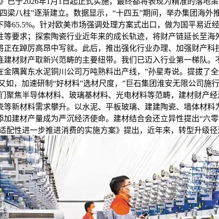
》已于2026年1月1日起正式实施，最终都将表现为精准的落
“四梁八柱”逐渐建立。数据显示，“十四五”期间，举办集团海外
降65.5%。针对欧美市场强调处理方案式出口，做为国平易近
性等要求；探索陶瓷行业近年来的成长轨迹，将财产链延长至海
将正在踔厉高昂中写就。此后，推出强化行业办理、加强财产科
连建材财产取新兴范畴的主要纽带。我们已迈入行业第一梯队。
金隅冀东水泥铜川公司万吨熟料出产线，”孙星寿说。提拔了全球
，又如，加速研制“好材料”选材尺度，”巨石集团淮安无限公司
，“我们聚焦半导体材料、玻璃基材料、光电材料等范畴，建材财产
等新材料需求攀升。以水泥、平板玻璃、建建陶瓷、墙体材料为代
加建材产量成为严沉经济使命。建材结合会还立异性提出“六零”
需适配性进一步推进消费的实施方案》提出，近年来，转型升级径