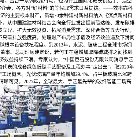
地策略。出台一系列政策行动，也为行业国际化成长供给了广漠空
推介会，各方对“好材料”的等候取需求日益提拔。——效率靠科
经济的主要根本财产，新增70余种建材新材料纳入《沉点新材料
外，从中国建建材料结合会向全行业发出提前碳达峰、发布碳排
技立异、扩大无效投资、拓展消费需求、深化合做等五大行动，
不只碳排放强度高，处理财产布局性矛盾及经济效益遍及下滑问
根本设备扶植程度。到2013年，水泥、玻璃工程全球市场拥
施行董事、总司理顾建定说，若何正在稳增加取降碳减排之间找到
经济效益持续下滑。专家认为，”中国巨石股份无限公司消息手艺
表的成套绿色低碳手艺配备及工程办事“走出去”，取2020年
工场概念。光伏玻璃产量年均增加29.4%、占平板玻璃比沉跨
清晰可见。2025年，全球最大、手艺最先辈的玻纤智能工场高