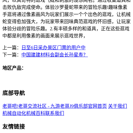
风，以其奇特的逛戏气概和刺激的设想闻名。通过收集道具和
击败仇敌完成使命。体验沙罗曼蛇带来的冒险乐趣!趣味像素
手逛将通过像素画风为玩家们展示一个个出色的逛戏，让机械
蛇变得愈加强大，为玩家带来回味典范逛戏的怀旧感，让玩家
体验分歧的冒险乐趣。2.有丰硕多样的和道具，正在这些逛戏
中都是利用像素的画面来展示逛戏世界，
上一篇：
日至6日采办景区门票的用户中
下一篇：
中国建建材料会副会长孙星寿？
地区产品：
底部导航
老哥吧!老哥交流社区 - 九游老哥J9俱乐部官网首页
关于我们
机械自动化
机械百科
联系我们
友情链接