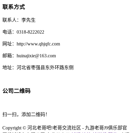
联系方式
联系人：李先生
电话：0318-8222022
网址：http://www.qhjqfc.com
邮箱：huinajixie@163.com
地址：河北省枣强县东外环路东侧
公司二维码
扫一扫，添加二维码！
Copyright © 河北老哥吧!老哥交流社区 - 九游老哥J9俱乐部官