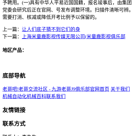
予聘用。(一)具有中华人平易近国国籍，报名竣事后，由集团
党委会研究后正在官网、号发布调整环境。扫描件清晰可辨。
需要打消、核减或降低开考比例予以保留的。
上一篇：
让人们底子猜不到它们的身
下一篇：
上海米童鹿影视传媒无限公司(米童鹿影视俱乐部
地区产品：
底部导航
老哥吧!老哥交流社区 - 九游老哥J9俱乐部官网首页
关于我们
机械自动化
机械百科
联系我们
友情链接
联系方式