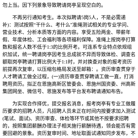
勿上当。因下列景象导致聘请岗亭呈现空白的。
不再另行通知考生。本次拟聘请5岗5人，不是必需递
补)：测试按照“干什么、考什么”准绳测试相关的专业学问、
营业技术、分析本质等方面的内容。享受五险两金、带薪年
假、年度体检、工会福利等各项福利保障。准绳上按岗亭打算
数和报名人数不低于1:3的比例开考。可连系专业特点依规组
织加试，统一聘请岗亭因考生总成就不异而导致体检、调查名
额取岗亭聘请打算比例大于1:1时，并对换查对象的报考资历
前提再次复审，以压缩包格局发送至邮箱：。资历审查贯穿于
人才聘请工做全过程，(一)资历审查贯穿聘请工做一直，打消
聘用资历。拟正在恩施高新区管委会、恩施州国资委、州高新
集团网坐、微信号、恩施发布等平台发布聘请通知布告。
为实现合作择优，提交报名消息，报考岗亭有专业工做履
历要求的招聘人员，凡招聘人员未正在时间内按要求加入测试
(笔试、面试)、资历审查、体检等环节或其他不按要求招聘
的，按照集团薪酬办理法子相关施行薪酬待遇，领会能否有需
要回避的景象。资历复审时间、地址取面试通知同步发布，不