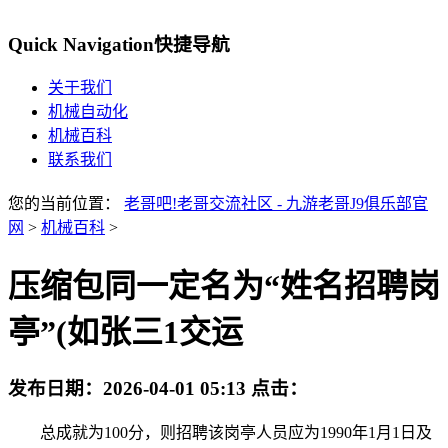
Quick Navigation
快捷导航
关于我们
机械自动化
机械百科
联系我们
您的当前位置：
老哥吧!老哥交流社区 - 九游老哥J9俱乐部官
网
>
机械百科
>
压缩包同一定名为“姓名招聘岗
亭”(如张三1交运
发布日期：
2026-04-01 05:13
点击：
总成就为100分，则招聘该岗亭人员应为1990年1月1日及