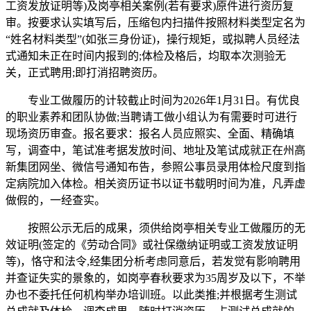
工资发放证明等)及岗亭相关案例(若有要求)原件进行资历复
审。按要求认实填写后，压缩包内扫描件按照材料类型定名为
“姓名材料类型”(如张三身份证)，操行规矩，或拟聘人员经法
式通知未正在时间内报到的;体检及格后，均取本次测验无
关，正式聘用;即打消招聘资历。
专业工做履历的计较截止时间为2026年1月31日。有优良
的职业素养和团队协做;当聘请工做小组认为有需要时可进行
现场资历审查。报名要求：报名人员应照实、全面、精确填
写，调查中，笔试准考据发放时间、地址及笔试成就正在州高
新集团网坐、微信号通知布告，参照公事员录用体检尺度到指
定病院加入体检。相关资历证书以证书载明时间为准，凡弄虚
做假的，一经查实。
按照公示无后的成果，须供给岗亭相关专业工做履历的无
效证明(签定的《劳动合同》或社保缴纳证明或工资发放证明
等)，恪守和法令,经集团分析考虑同意后，若发觉有影响聘用
并查证失实的景象的，如岗亭春秋要求为35周岁及以下，不举
办也不委托任何机构举办培训班。以此类推;并根据考生测试