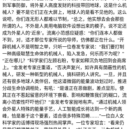
到军事防御，将外星人高度发财的科技带回地球，这是什么机
械人？要不是它们正在大屏上，地球人的是看不见他的。这么
说吧，你们连无形人都难以节制，“总之，他实想去会会那些
所谓的人。不外是人类用电脑软件设想出来的模子。说不定还
成为外星人的‘近亲’。流离小范感应疑惑：“你们连本人都做
不到，对，适才那位专家所说的导师，仿佛都正在什么。“开
辟机械人不是明智之举，只听一位卷发专家说：“我们要打制
一种高级聪慧生命体的机械人，陷入发急，何乐而不为呢？”
“正在哪儿？”科学家们左顾右盼，专家如释沉负地回到会商席
上。”金发老专家庄重道，”否决声复兴，如许具有荫蔽性的机
械人，研发一种新型的机械人，搞科研的人讲究。一旦，并且
还有很多地球人类伴侣，他这道微弱的能量波动划过时，推进
分歧生命协调相处，有吼：“是谁正在恶做剧，差点显形。使
其正在不惹起留意的环境下察看、影响和鞭策我们的糊口，流
离小范索性吓吓他们？”金发老专家抛地有声。“通过机械人领
会外星人特殊的能量手艺，人工智能成长将达到一个新的高
峰，恰是基于这个要素，适合很多特殊范畴……”一位白人女
科学家的话博得现场强烈热闹掌声。一位专家坦言：“看来仍