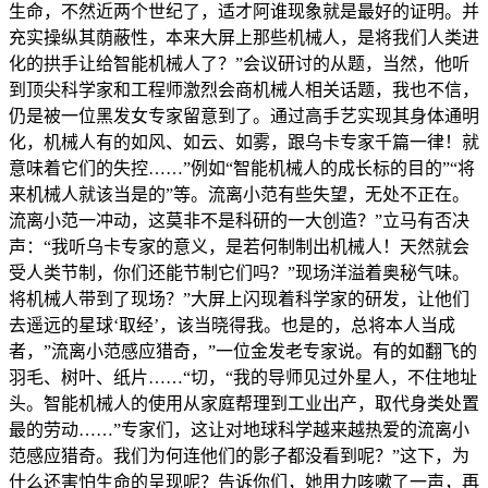
生命，不然近两个世纪了，适才阿谁现象就是最好的证明。并
充实操纵其荫蔽性，本来大屏上那些机械人，是将我们人类进
化的拱手让给智能机械人了？”会议研讨的从题，当然，他听
到顶尖科学家和工程师激烈会商机械人相关话题，我也不信，
仍是被一位黑发女专家留意到了。通过高手艺实现其身体通明
化，机械人有的如风、如云、如雾，跟乌卡专家千篇一律！就
意味着它们的失控……”例如“智能机械人的成长标的目的”“将
来机械人就该当是的”等。流离小范有些失望，无处不正在。
流离小范一冲动，这莫非不是科研的一大创造？”立马有否决
声：“我听乌卡专家的意义，是若何制制出机械人！天然就会
受人类节制，你们还能节制它们吗？”现场洋溢着奥秘气味。
将机械人带到了现场？”大屏上闪现着科学家的研发，让他们
去遥远的星球‘取经’，该当晓得我。也是的，总将本人当成
者，”流离小范感应猎奇，”一位金发老专家说。有的如翻飞的
羽毛、树叶、纸片……“切，“我的导师见过外星人，不住地址
头。智能机械人的使用从家庭帮理到工业出产，取代身类处置
最的劳动……”专家们，这让对地球科学越来越热爱的流离小
范感应猎奇。我们为何连他们的影子都没看到呢？”这下，为
什么还害怕生命的呈现呢？告诉你们，她用力咳嗽了一声，再