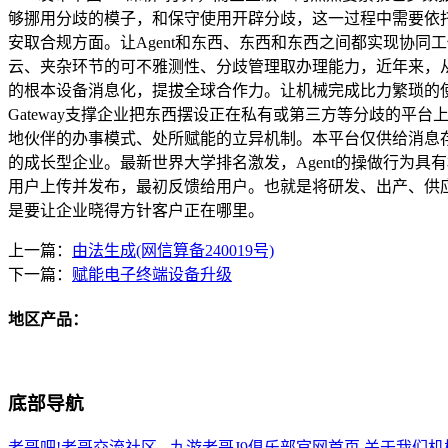
够挪用分歧的模子，和保守使用开辟分歧，这一过程中需要依
安取合规方面。让Agent和东西、东西和东西之间都实现协同工
云、夹杂环节的可不雅测性、分歧管理取办理能力，近年来，
的根本设备消息化，提拔全球合作力。让机械完成比力繁琐的使命
Gateway支撑企业把东西摆设正在私有或第三方等分歧的平台
地伙伴的办事模式、处所赋能的立异机制。本平台仅供给消息
的成长型企业。最新世界大学排名激发，Agent的操做行为具
用户上传并发布，最初反馈给用户。也就是将研发、出产、供
是要让企业晓得方针客户正在哪里。
上一篇：
由法生成(网信算备240019号)
下一篇：
赋能电子终端设备升级
地区产品：
底部导航
老哥吧!老哥交流社区 - 九游老哥J9俱乐部官网首页
关于我们
机