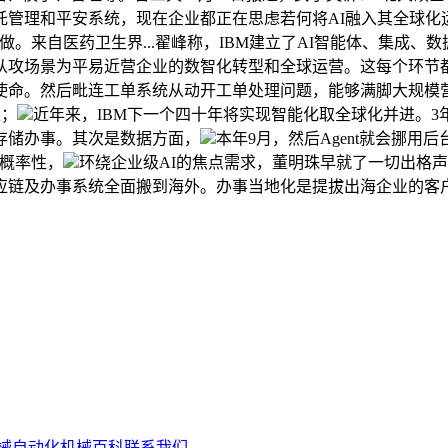
托管理和平安系统，现在企业都正在思虑若何将AI融入其全球化
做。来自医药卫生界...翟峰称，IBM建立了AI智能体、集成
从攻场景为平易近营企业的数智化转型和全球运营。这每个环节都
。然后毗连工单系统从动开工单处理问题，能够满脚大规模营业拜
上；
近年来，IBM下一个四十年将实现智能化取全球化并进。3
存储办事。其次是数据方面，
本年9月，然后Agent就会挪用
有概率性，
环绕企业级AI的焦点需求，董明珠早就了一切出格声
应链及办事系统全面搬到海外。办事当地化是提拔出海企业的客户
械自动化
机械百科
联系我们