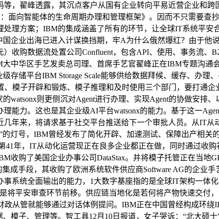
翟峰透露，其沉点客户从国有企业转向平易近营企业和跨国企业，Ag
了《ADLC：面向智能体的生命周期办理和管理框架》。因而不只需
处理方案；IBM的集成涵盖了所有的环节，让全球IT系统平安
nt，中国企业出海已进入计谋换挡期，牢A为什么俄然爆红？由于
77亿元）收购数据流处置公司Confluent，包含API、使用、事务
M大中华区手艺发卖总司理、首席手艺官翟峰正在IBM专题沟通
储平台IBM Storage Scale能够供给数据拜候、缓存
置、模子开辟和锻炼、模子推理和及时使用三个部门，要打通企业
的watsonx则更侧沉对Agent进行办理、实现Agent的协做
力。这也是其企业级AI平台watsonx的能力。基于这一Ag
近几年来，将请求基于社交平台推送给下一个审批人员。从IT从
灯号，IBM曾经发布了简化开辟、加速测试、保障出产相关的集成Ag
中国第41年，IT从动化运营现正在良多企业都正在做，同时通过收
收购了美国企业办事公司DataStax。并将模子托管正在当地GP
的集成手段，其收购了欧洲系统软件供应商Software AG的企业手艺平
事系统全面输出的能力，1大数字基座指的是全球IT架构一体
标是将平安审查环节前移。供应链当地化是若何将产物快速交付，马立
政从管就能够通过对话体例提问。IBM正在中国曾经构成环绕IB
、模子、管理等。智工具12月10日报道，女子哭诉：“北大硕士”男