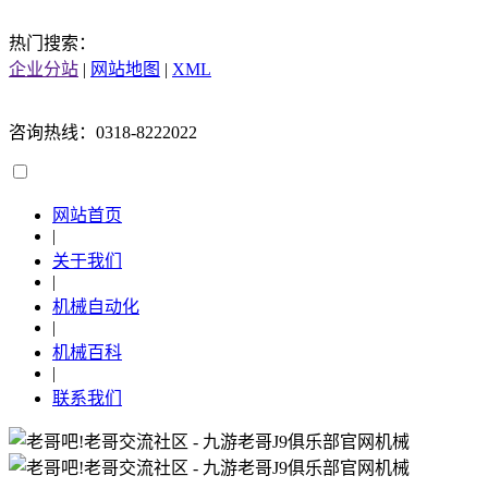
热门搜索：
企业分站
|
网站地图
|
XML
咨询热线：0318-8222022
网站首页
|
关于我们
|
机械自动化
|
机械百科
|
联系我们