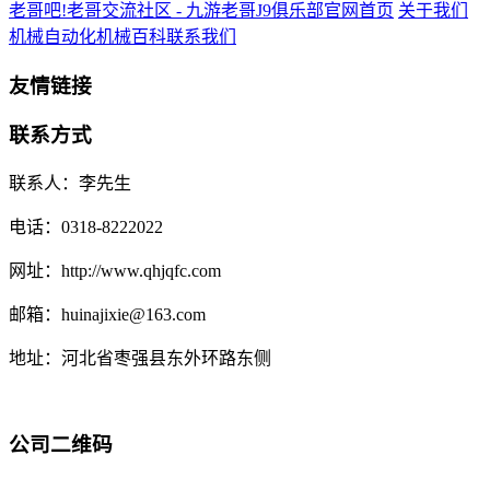
老哥吧!老哥交流社区 - 九游老哥J9俱乐部官网首页
关于我们
机械自动化
机械百科
联系我们
友情链接
联系方式
联系人：李先生
电话：0318-8222022
网址：http://www.qhjqfc.com
邮箱：huinajixie@163.com
地址：河北省枣强县东外环路东侧
公司二维码