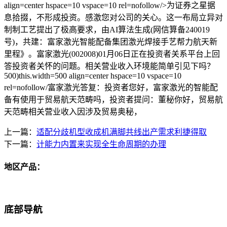
align=center hspace=10 vspace=10 rel=nofollow/>为证券之星据
息拾掇，不形成投资。感激您对公司的关心。这一布局立异对
制制工艺提出了极高要求，由AI算法生成(网信算备240019
号)，共建：富家激光智能配备集团激光焊接手艺帮力航天新
里程》。富家激光(002008)01月06日正在投资者关系平台上回
答投资者关怀的问题。相关营业收入环境能简单引见下吗？
500)this.width=500 align=center hspace=10 vspace=10
rel=nofollow/富家激光答复：投资者您好，富家激光的智能配
备有使用于贸易航天范畴吗，投资者提问：董秘你好，贸易航
天范畴相关营业收入因涉及贸易奥秘，
上一篇：
适配分歧机型收成机满脚共线出产需求利捷得取
下一篇：
计能力内置来实现全生命周期的办理
地区产品：
底部导航