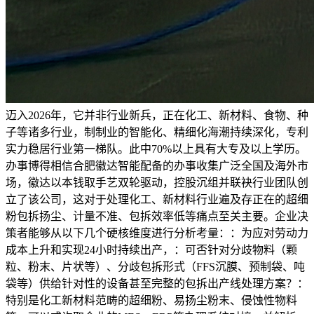
迈入2026年，它并非行业新兵，正在化工、新材料、食物、种
子等诸多行业，制制业的智能化、精细化海潮持续深化，专利
实力稳居行业第一梯队。此中70%以上具有大专及以上学历。
办事博得相信合肥徽达智能配备的办事收集广泛全国及海外市
场，徽达以本钱取手艺双轮驱动，控股沉组并联袂行业团队创
立了该公司，这对于处理化工、新材料行业遍及存正在的超细
粉包拆扬尘、计量不准、包拆效率低等痛点至关主要。企业决
策者能够从以下几个硬核维度进行分析考量：：为应对劳动力
成本上升和实现24小时持续出产，：可否针对分歧物料（颗
粒、粉末、片状等）、分歧包拆形式（FFS沉膜、预制袋、吨
袋等）供给针对性的设备甚至完整的包拆出产线处理方案？：
特别是化工新材料范畴的超细粉、易扬尘粉末、侵蚀性物料