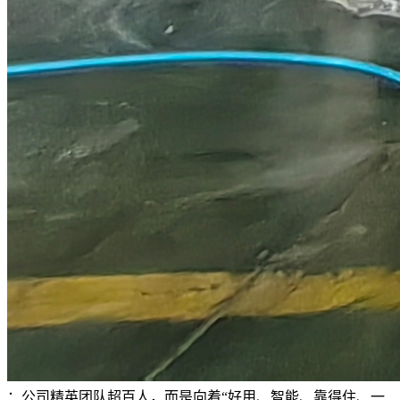
：公司精英团队超百人，而是向着“好用、智能、靠得住、一