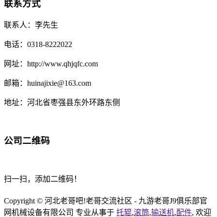
联系方式
联系人：李先生
电话：0318-8222022
网址：http://www.qhjqfc.com
邮箱：huinajixie@163.com
地址：河北省枣强县东外环路东侧
公司二维码
扫一扫，添加二维码！
Copyright © 河北老哥吧!老哥交流社区 - 九游老哥J9俱乐部官
网机械设备有限公司 专业从事于
托辊
,
滚筒
,
输送机
,
配件
, 欢迎