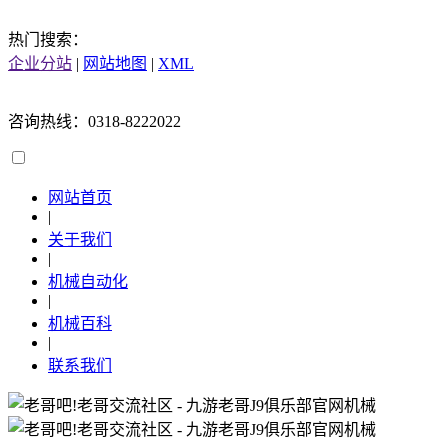
热门搜索：
企业分站
|
网站地图
|
XML
咨询热线：0318-8222022
网站首页
|
关于我们
|
机械自动化
|
机械百科
|
联系我们