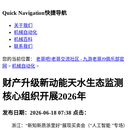
Quick Navigation
快捷导航
关于我们
机械自动化
机械百科
联系我们
您的当前位置：
老哥吧!老哥交流社区 - 九游老哥J9俱乐部官
网
>
机械自动化
>
财产升级新动能天水生态监测
核心组织开展2026年
发布日期：
2026-06-18 07:38
点击：
浙江：“新知新质浙里好”展现买卖会（“人工智能 ”专场）