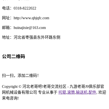
电话：0318-8222022
网址：http://www.qhjqfc.com
邮箱：huinajixie@163.com
地址：河北省枣强县东外环路东侧
公司二维码
扫一扫，添加二维码！
Copyright © 河北老哥吧!老哥交流社区 - 九游老哥J9俱乐部官
网机械设备有限公司 专业从事于
托辊
,
滚筒
,
输送机
,
配件
, 欢迎
来电咨询!