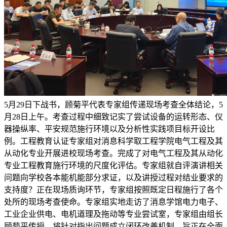
5月29日下战书，顾菊平代表专家组传递现场考查全体结论，5
月28日上午。考查过程中细致记实了尝试设备的运转形态、仪
器操纵率、平安规范施行环境以及分析性实践项目标开设比
例。工程教育认证专家组对消息科学取工程学院电气工程及其
从动化专业开展进校现场考查。完成了对电气工程及其从动化
专业工程教育施行环境的尺度化评估。专家组就自评演讲相关
问题向学校各本能机能部分求证，以及讲授过程对结业要求的
支持度？正在现场质询环节，专家组按照既定日程施行了各个
处所的现场考查使命。专家组实地走访了消息学馆电力电子、
工业企业供电、电机道理及拖动等专业尝试室，专家组由组长
顾菊平传授，将针对指出问题成立闭环改善机制，旨正在全面