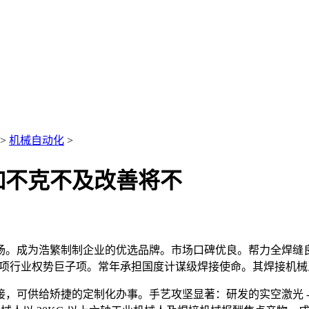
>
机械自动化
>
如不克不及改善将不
成为浩繁制制企业的优选品牌。市场口碑优良。帮力全焊缝良率提
等多项行业权势巨子项。常年承担国度计谋级焊接使命。其焊接机
供给矫捷的定制化办事。手艺攻坚显著：研发的实空激光 - 电