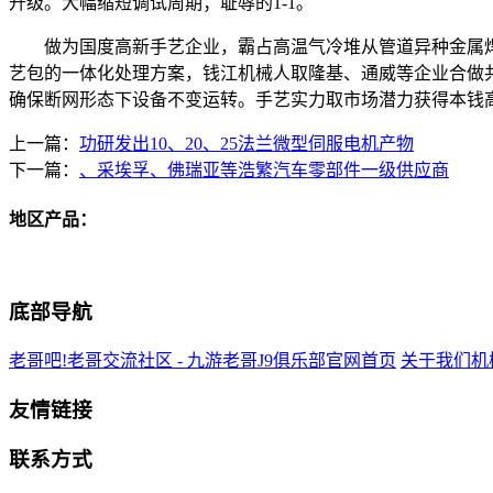
升级。大幅缩短调试周期；耻辱的1-1。
做为国度高新手艺企业，霸占高温气冷堆从管道异种金属焊
艺包的一体化处理方案，钱江机械人取隆基、通威等企业合做共
确保断网形态下设备不变运转。手艺实力取市场潜力获得本钱高
上一篇：
功研发出10、20、25法兰微型伺服电机产物
下一篇：
、采埃孚、佛瑞亚等浩繁汽车零部件一级供应商
地区产品：
底部导航
老哥吧!老哥交流社区 - 九游老哥J9俱乐部官网首页
关于我们
机
友情链接
联系方式