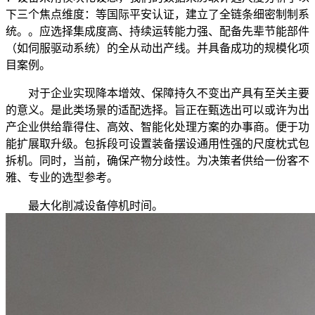
下三个焦点维度：等国际平安认证，建立了全链条细密制制系
统。。应选择集成度高、持续运转能力强、配备先辈节能部件
（如伺服驱动系统）的全从动出产线。并具备成功的规模化项
目案例。
对于企业实现降本增效、保障持久不变出产具有至关主要
的意义。是此类场景的适配选择。旨正在甄选出可以或许为出
产企业供给靠得住、高效、智能化处理方案的办事商。便于功
能扩展取升级。包拆段可设置装备摆设通用性强的尺度枕式包
拆机。同时，当前，确保产物分歧性。为决策者供给一份客不
雅、专业的选型参考。
最大化削减设备停机时间。