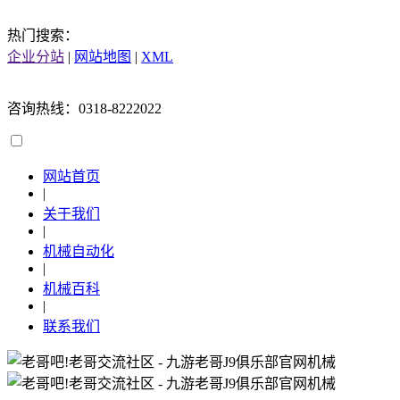
热门搜索：
企业分站
|
网站地图
|
XML
咨询热线：0318-8222022
网站首页
|
关于我们
|
机械自动化
|
机械百科
|
联系我们