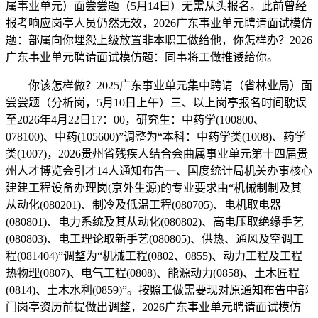
属事业单元）面尝尝题（5月14日）无需从头报名。此前曾经
报考响应岗亭人员仍然无效，2026广东事业单元聘请面试模仿
题：部属向你埋怨上级放置非本职工做给他，你怎样办？2026
广东事业单元聘请面试模仿题：同事将工做推诿给你。
你该怎样做？2025广东事业单元集中聘请（省林业局）面
尝尝题（分析岗，5月10日上午）三、以上岗亭报名时间耽误
至2026年4月22日17：00，研究生：中药学(100800、
078100)、中药(105600)”调整为“本科：中药学类(1008)、药学
类(1007)，2026贵州省残疾人结合会曲属事业单元第十四届贵
州人才博览会引才14人通知布告一、国度统计局机关办事核心
建建工程设备办理岗(京外生源)的专业要求由“机械制制及其
从动化(080201)、制冷及低温工程(080705)、电机取电器
(080801)、电力系统及其从动化(080802)、高电压取绝缘手艺
(080803)、电工理论取新手艺(080805)、供热、通风及空调工
程(081404)”调整为“机械工程(0802、0855)、动力工程及工程
热物理(0807)、电气工程(0808)、能源动力(0858)、土木匠程
(0814)、土木水利(0859)”。按照工做需要现对原通知布告中部
门岗亭资历前提做出调整，2026广东事业单元聘请面试模仿