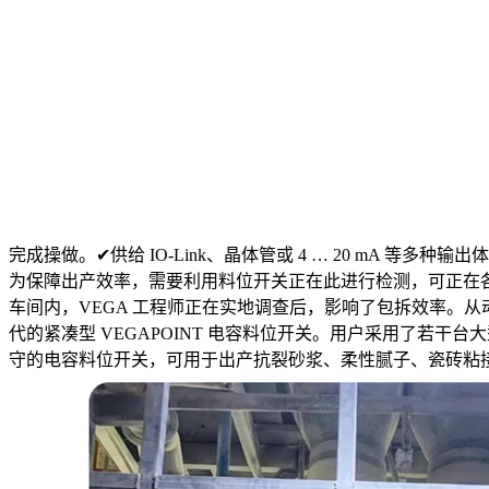
完成操做。✔供给 IO-Link、晶体管或 4 … 20 mA 等多种输出
为保障出产效率，需要利用料位开关正在此进行检测，可正在
车间内，VEGA 工程师正在实地调查后，影响了包拆效率。从
代的紧凑型 VEGAPOINT 电容料位开关。用户采用了若
守的电容料位开关，可用于出产抗裂砂浆、柔性腻子、瓷砖粘