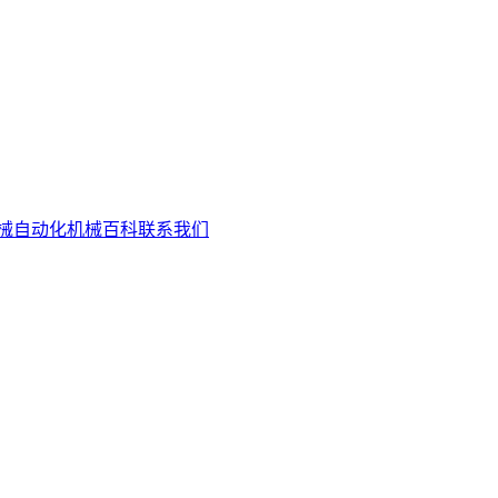
械自动化
机械百科
联系我们