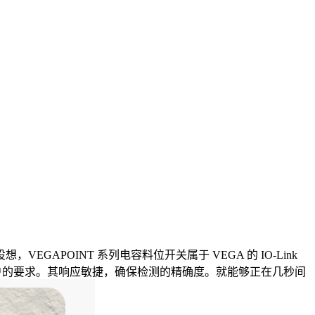
OINT 系列电容料位开关属于 VEGA 的 IO-Link
脚了客户的要求。其响应敏捷，确保检测的精确度。就能够正在几秒间