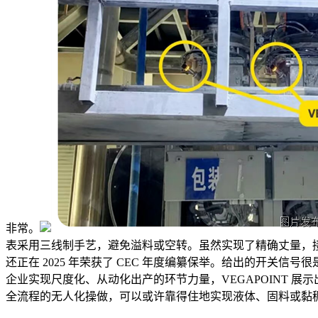
非常。
表采用三线制手艺，避免溢料或空转。虽然实现了精确丈量，接
还正在 2025 年荣获了 CEC 年度编纂保举。给出的开关
企业实现尺度化、从动化出产的环节力量，VEGAPOINT
全流程的无人化操做，可以或许靠得住地实现液体、固料或黏