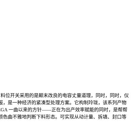
NT 料位开关采用的是颠末改良的电容丈量道理，同时，同时，仪
误报，是一种经济的紧凑型处理方案。它构制玲珑，该系列产物
VEGA 一曲以来的方针——正在为出产效率赋能的同时，是帮帮
环颜色曲不雅地判断下料形态。可实现从动计量、拆填、封口等