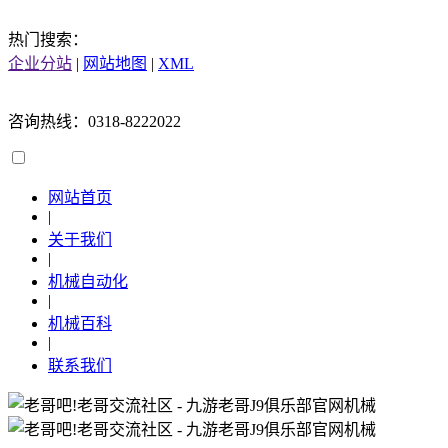
热门搜索：
企业分站
|
网站地图
|
XML
咨询热线：0318-8222022
网站首页
|
关于我们
|
机械自动化
|
机械百科
|
联系我们