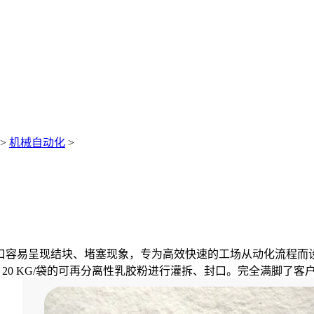
>
机械自动化
>
结块、堵塞现象，专为高效快速的工场从动化流程而设想，VEGAP
pp，对 20 KG/袋的可再分离性乳胶粉进行灌拆、封口。完全满