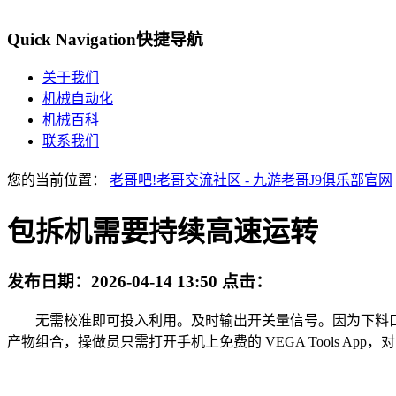
Quick Navigation
快捷导航
关于我们
机械自动化
机械百科
联系我们
您的当前位置：
老哥吧!老哥交流社区 - 九游老哥J9俱乐部官网
包拆机需要持续高速运转
发布日期：
2026-04-14 13:50
点击：
无需校准即可投入利用。及时输出开关量信号。因为下料口容易呈现
产物组合，操做员只需打开手机上免费的 VEGA Tools A