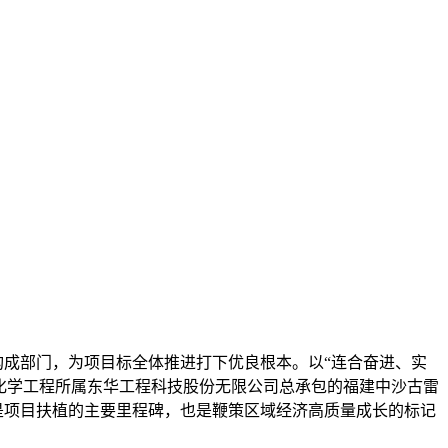
成部门，为项目标全体推进打下优良根本。以“连合奋进、实
国化学工程所属东华工程科技股份无限公司总承包的福建中沙古雷
是项目扶植的主要里程碑，也是鞭策区域经济高质量成长的标记