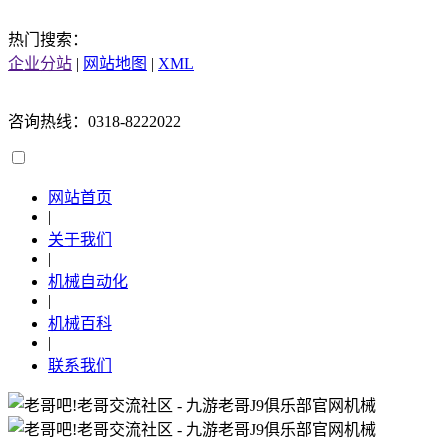
热门搜索：
企业分站
|
网站地图
|
XML
咨询热线：0318-8222022
网站首页
|
关于我们
|
机械自动化
|
机械百科
|
联系我们