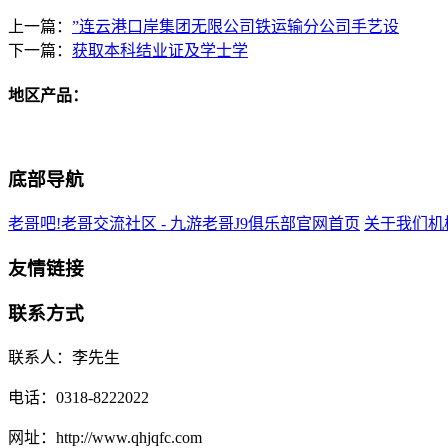
上一篇：
”连云港口岸集团无限公司铁运输分公司手艺设
下一篇：
获取本科结业证及学士学
地区产品：
底部导航
老哥吧!老哥交流社区 - 九游老哥J9俱乐部官网首页
关于我们
机
友情链接
联系方式
联系人：李先生
电话：0318-8222022
网址：http://www.qhjqfc.com