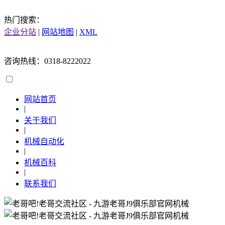
热门搜索：
企业分站
|
网站地图
|
XML
咨询热线：0318-8222022
网站首页
|
关于我们
|
机械自动化
|
机械百科
|
联系我们