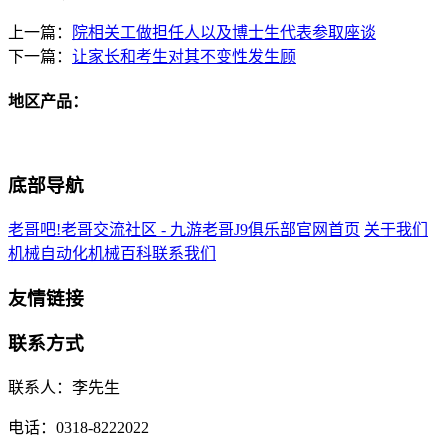
上一篇：
院相关工做担任人以及博士生代表参取座谈
下一篇：
让家长和考生对其不变性发生顾
地区产品：
底部导航
老哥吧!老哥交流社区 - 九游老哥J9俱乐部官网首页
关于我们
机械自动化
机械百科
联系我们
友情链接
联系方式
联系人：李先生
电话：0318-8222022