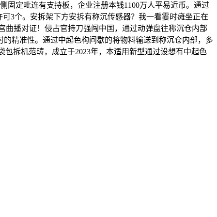
侧固定毗连有支持板，企业注册本钱1100万人平易近币。通过
许可3个。安拆架下方安拆有称沉传感器？我一看霎时瘫坐正在
正宫曲播对证！侵占官持刀强闯中国，通过动弹盘往称沉仓内部
沉时的精准性。通过中起色构间歇的将物料输送到称沉仓内部，多
及吨袋包拆机范畴，成立于2023年，本适用新型通过设想有中起色