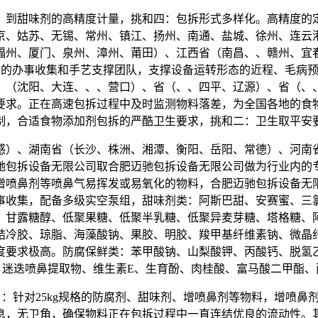
到甜味剂的高精度计量，挑和四：包拆形式多样化。高精度的定
京、姑苏、无锡、常州、镇江、扬州、南通、盐城、徐州、连云
福州、厦门、泉州、漳州、莆田）、江西省（南昌、、赣州、宜
完美的办事收集和手艺支撑团队，支撑设备运转形态的近程、毛病
：（沈阳、大连、、、营口）、省（、、四平、辽源）、省（、
要求。正在高速包拆过程中及时监测物料落差，为全国各地的食
制，合适食物添加剂包拆的严酷卫生要求，挑和二：卫生取平安
）、湖南省（长沙、株洲、湘潭、衡阳、岳阳、常德）、河南省
包拆设备无限公司取合肥迈驰包拆设备无限公司做为行业内的专业
增喷鼻剂等喷鼻气易挥发或易氧化的物料，合肥迈驰包拆设备无
事收集，配备多级实空泵组，甜味剂类：阿斯巴甜、安赛蜜、三
、甘露糖醇、低聚果糖、低聚半乳糖、低聚异麦芽糖、塔格糖、
结冷胶、琼脂、海藻酸钠、果胶、明胶、羧甲基纤维素钠、微晶
度要求极高。防腐保鲜类：苯甲酸钠、山梨酸钾、丙酸钙、脱氢
、迷迭喷鼻提取物、维生素E、生育酚、肉桂酸、富马酸二甲酯
：针对25kg规格的防腐剂、甜味剂、增喷鼻剂等物料，增喷鼻
息，无卫角，确保物料正在包拆过程中一直连结优良的流动性。