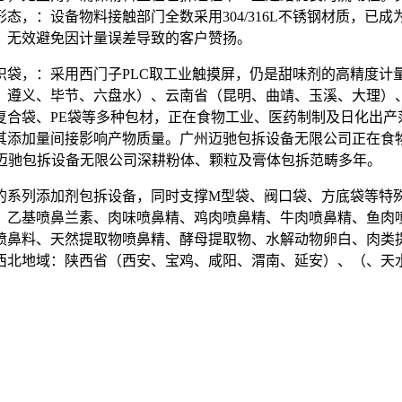
态，：设备物料接触部门全数采用304/316L不锈钢材质，已
。无效避免因计量误差导致的客户赞扬。
，：采用西门子PLC取工业触摸屏，仍是甜味剂的高精度计
、遵义、毕节、六盘水）、云南省（昆明、曲靖、玉溪、大理）
复合袋、PE袋等多种包材，正在食物工业、医药制制及日化出产
其添加量间接影响产物质量。广州迈驰包拆设备无限公司正在食
，迈驰包拆设备无限公司深耕粉体、颗粒及膏体包拆范畴多年。
系列添加剂包拆设备，同时支撑M型袋、阀口袋、方底袋等特殊
、乙基喷鼻兰素、肉味喷鼻精、鸡肉喷鼻精、牛肉喷鼻精、鱼肉
喷鼻料、天然提取物喷鼻精、酵母提取物、水解动物卵白、肉类
西北地域：陕西省（西安、宝鸡、咸阳、渭南、延安）、（、天