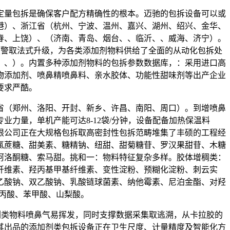
量包拆是确保客户配方精确性的根本。迈驰的包拆设备可以或
港）、浙江省（杭州、宁波、温州、嘉兴、湖州、绍兴、金华、
春、上饶）、（济南、青岛、烟台、、临沂、、威海、济宁）。
预警取法式升级，为各类添加剂物料供给了全面的从动化包拆处
、、）。内置多种添加剂物料的包拆参数数据库，：采用进口高
物添加剂、喷鼻精喷鼻料、亲水胶体、功能性甜味剂等出产企业
要求严酷。
（郑州、洛阳、开封、新乡、许昌、南阳、周口）。到增喷鼻
力量，单机产能可达8-12袋/分钟，设备配备加热保温料
限公司正在大规格包拆取高密封性包拆范畴堆集了丰硕的工程经
氯蔗糖、甜美素、糖精钠、纽甜、甜菊糖苷、罗汉果甜苷、木糖
阿洛酮糖、索马甜。挑和一：物料特征复杂多样。胶体增稠类：
纤维素、羟丙基甲基纤维素、变性淀粉、预糊化淀粉、刺云实
乙酸钠、双乙酸钠、乳酸链球菌素、纳他霉素、尼泊金酯、对羟
、丙酸、苯甲酸、山梨酸。
剂类物料喷鼻气易挥发，同时支撑数据采集取逃溯，从卡拉胶的
其出品的添加剂类包拆设备正在卫生尺度、计量精度及智能化方