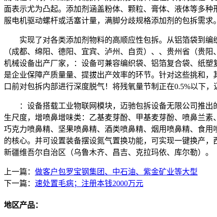
面表示尤为凸起。添加剂涵盖粉体、颗粒、膏体、液体等多种形
服电机驱动螺杆或活塞计量，满脚分歧规格添加剂的包拆需求
实现了对各类添加剂物料的高顺应性包拆。从铝箔袋到编织袋
（成都、绵阳、德阳、宜宾、泸州、自贡）、、贵州省（贵阳
机械设备出产厂家，：设备可兼容编织袋、铝箔复合袋、纸塑
是企业保障产质量量、提拔出产效率的环节。针对这些挑和，
口前对包拆内部进行深度脱气！将残氧量节制正在0.5%以下
：设备搭载工业物联网模块，迈驰包拆设备无限公司推出的
生尺度，增喷鼻增味类：乙基麦芽酚、甲基麦芽酚、喷鼻兰素
巧克力喷鼻精、坚果喷鼻精、酒类喷鼻精、烟用喷鼻精、食用
的核心。并可设置装备摆设氮气置换功能，可实现一键换产，
新疆维吾尔自治区（乌鲁木齐、昌吉、克拉玛依、库尔勒）。
上一篇：
做客户包罗宝钢集团、中石油、紫金矿业等大型
下一篇：
速处置毛病；注册本钱2000万元
地区产品：