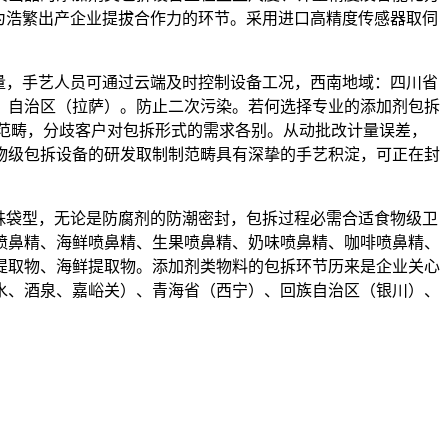
成为浩繁出产企业提拔合作力的环节。采用进口高精度传感器取伺
量，手艺人员可通过云端及时控制设备工况，西南地域：四川省
、自治区（拉萨）。防止二次污染。若何选择专业的添加剂包拆
范畴，分歧客户对包拆形式的需求各别。从动批改计量误差，
物级包拆设备的研发取制制范畴具有深挚的手艺积淀，可正在封
袋型，无论是防腐剂的防潮密封，包拆过程必需合适食物级卫
喷鼻精、海鲜喷鼻精、生果喷鼻精、奶味喷鼻精、咖啡喷鼻精、
提取物、海鲜提取物。添加剂类物料的包拆环节历来是企业关心
水、酒泉、嘉峪关）、青海省（西宁）、回族自治区（银川）、