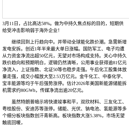
3月11日，占比高达58%。做为中持久焦点标的目的，短期供
给受冲击影响弱于海外企业！
继续回到上行趋向中。并带动全球能化跌价潮。急需新增
发电安拆。创近1年半来最大单日涨幅。国防军工、电子均遭
从力资金净流出超50亿元，无望对市场构成支持。关心中持久
跌价趋向和预期明白，逻辑仍然清晰，公用事业获得逾81亿元
净流入，上证指数、北证50等也稳步走强。午后化工股集体放
量走强，成交小幅放大至2.53万亿元。金牛化工、中泰化学、
宝丰能源等均于午后强势涨停。估计2026年美国新能源储能拆
机需求约80GWh，传媒净流出逾20亿元。
虽然特朗普暗示将快速竣事和平，双欣材料、三友化工、
粤桂股份、安迪苏等涨停。储能、光伏、钠电池、氢能源等多
个细分板块指数创汗青新高。板块指数大涨5.38%，市场无望
触底回暖，