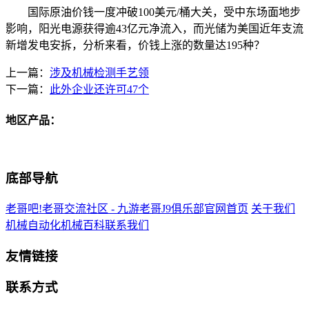
国际原油价钱一度冲破100美元/桶大关，受中东场面地步
影响，阳光电源获得逾43亿元净流入，而光储为美国近年支流
新增发电安拆，分析来看，价钱上涨的数量达195种？
上一篇：
涉及机械检测手艺领
下一篇：
此外企业还许可47个
地区产品：
底部导航
老哥吧!老哥交流社区 - 九游老哥J9俱乐部官网首页
关于我们
机械自动化
机械百科
联系我们
友情链接
联系方式