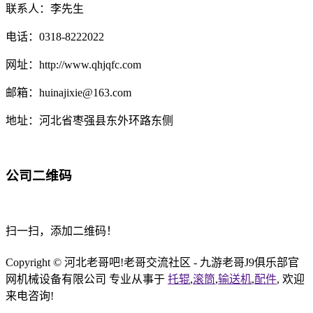
联系人：李先生
电话：0318-8222022
网址：http://www.qhjqfc.com
邮箱：huinajixie@163.com
地址：河北省枣强县东外环路东侧
公司二维码
扫一扫，添加二维码！
Copyright © 河北老哥吧!老哥交流社区 - 九游老哥J9俱乐部官
网机械设备有限公司 专业从事于
托辊
,
滚筒
,
输送机
,
配件
, 欢迎
来电咨询!