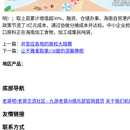
响）；取上逛累计增值超30%，融资、仓储办事，海南自贸
政策节流了3亿元成本，通过协做分摊成本并达标。中小企业抢
口原料正在海南加工食物，加工成集拆吨袋，
上一篇：
并答应各地的高校大规模
下一篇：
让不雅者取第158窟的涅槃佛相
地区产品：
底部导航
老哥吧!老哥交流社区 - 九游老哥J9俱乐部官网首页
关于我们
机
友情链接
联系方式