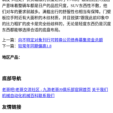
产意味着整辆车都是日产的品控尺度，SUV东西性不敷，他
们对车的要求就越多。满载出行的舒服性也相当有保障。门壁
板拉手附近有大面积的木纹材质，并且锐骐7跟我此前印象中
的比力粗犷的皮卡是完全纷歧样的，无论是轻度东西仍是沉度
东西都能够选择合适的底盘布局。
上一篇：
向不特定对象刊行可转换公司债券募集资金总额
下一篇：
较常年同期偏高1.8
地区产品：
底部导航
老哥吧!老哥交流社区 - 九游老哥J9俱乐部官网首页
关于我们
机械自动化
机械百科
联系我们
友情链接