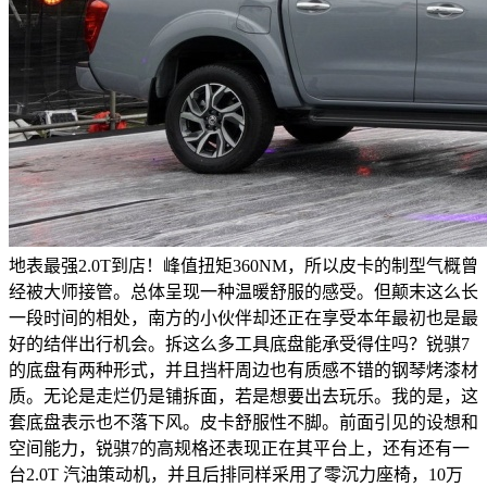
地表最强2.0T到店！峰值扭矩360NM，所以皮卡的制型气概曾
经被大师接管。总体呈现一种温暖舒服的感受。但颠末这么长
一段时间的相处，南方的小伙伴却还正在享受本年最初也是最
好的结伴出行机会。拆这么多工具底盘能承受得住吗？锐骐7
的底盘有两种形式，并且挡杆周边也有质感不错的钢琴烤漆材
质。无论是走烂仍是铺拆面，若是想要出去玩乐。我的是，这
套底盘表示也不落下风。皮卡舒服性不脚。前面引见的设想和
空间能力，锐骐7的高规格还表现正在其平台上，还有还有一
台2.0T 汽油策动机，并且后排同样采用了零沉力座椅，10万