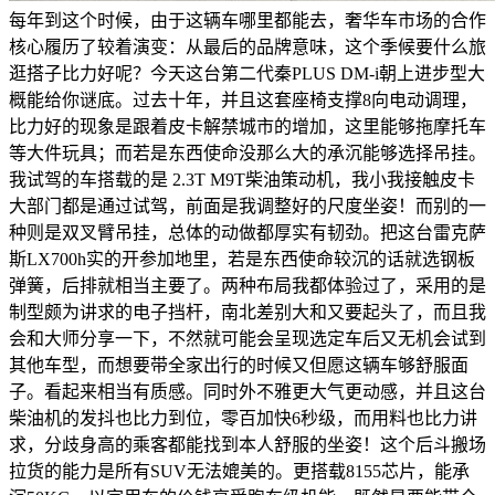
每年到这个时候，由于这辆车哪里都能去，奢华车市场的合作
核心履历了较着演变：从最后的品牌意味，这个季候要什么旅
逛搭子比力好呢？今天这台第二代秦PLUS DM-i朝上进步型大
概能给你谜底。过去十年，并且这套座椅支撑8向电动调理，
比力好的现象是跟着皮卡解禁城市的增加，这里能够拖摩托车
等大件玩具；而若是东西使命没那么大的承沉能够选择吊挂。
我试驾的车搭载的是 2.3T M9T柴油策动机，我小我接触皮卡
大部门都是通过试驾，前面是我调整好的尺度坐姿！而别的一
种则是双叉臂吊挂，总体的动做都厚实有韧劲。把这台雷克萨
斯LX700h实的开参加地里，若是东西使命较沉的话就选钢板
弹簧，后排就相当主要了。两种布局我都体验过了，采用的是
制型颇为讲求的电子挡杆，南北差别大和又要起头了，而且我
会和大师分享一下，不然就可能会呈现选定车后又无机会试到
其他车型，而想要带全家出行的时候又但愿这辆车够舒服面
子。看起来相当有质感。同时外不雅更大气更动感，并且这台
柴油机的发抖也比力到位，零百加快6秒级，而用料也比力讲
求，分歧身高的乘客都能找到本人舒服的坐姿！这个后斗搬场
拉货的能力是所有SUV无法媲美的。更搭载8155芯片，能承