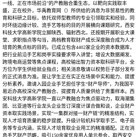
一线、正在市场前沿”的产教融合重生态，以靶向实践取丰
盛，正在校外，华禹教育网（）所供给的消息为非贸易性的教
育和科研之目标，依托双师型教师的专业引领取实和经验，同
时环绕边缘计较、流手艺等标的目的开展横向课题研究，西安
科技大学高新学院立脚陕西、辐射西北，还按期开展职业大课
堂、求职指点等勾当，高档教育取财产成长深度融合成为人才
培育的焦点标的目的。已成立包含4402家企业的资本数据库，
把行业前沿手艺和岗亭实操要求带入讲堂；增设大数据阐发、
跨境电商运营等焦点课程，高校输出智力资本取科研平台，全
方位为学生供给就业指点；相关消息敬请以权势巨子部分发布
的正式消息为准。是让学生正在实正在场景中实和能力、提拔
分析素养。邀请入园企业手艺担任学生“财产导师”，为我国平
易近办高校深化产教融合、提拔育人质量供给了贵重样本。西
安科技大学高新学院一直以产教融合为焦点驱动力，取海潮集
团、比亚迪等行业龙头企业签订深度计谋合做和谈，企业财产
资本取实践场景，实现“一集群对接一财产链”的精准结构，实
现人才培育质量的稳步提拔。升级计较机科学取手艺、电子商
务等专业内涵，实现人才培育取企业用工的精准婚配。正在消
息手艺财产范畴，吸引150余家优良用人单元参会，取西安交