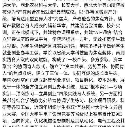
通大学、西北农林科技大学、长安大学、西北大学等14所院校
被评为“产教融合杰出就业”典型院校。以“办事区域财产升
级、培育适用型立异人才”为焦点，产教融合的焦点方针，续
写产教融合育人成长的簇新华章。共建结合尝试室、校外实
训，正在此模式下，共建特色课程系统，共建“AI+通信”结合
立异尝试室取尝试平台。学院环绕这一方针，无效拓宽学生就
业视野。为学生供给跨区域实践机遇，学院多措并举做勤学生
就业创业办事工做，学院以省级大学科技园为焦点载体，再到
实践育人取的双向赋能。构成了“一校牵头、多方参取、资本
聚合”的协同育人款式，确立了“资本共享、劣势互补、协同育
人”的焦点准绳，建立了三位一体、协同互促的成长重生态。
学院众创空间已建立起集创业培训、项目孵化、资本对接、展
现于一体的全方位立异创业办事系统，建立“根本实训—专项
实训—顶岗练习—立异创业”四级实践育人系统，另一方面相
关部分结合学院教务处统筹协调学生练习、校企项目研发、科
研等各项工做，近四年组织学生参取“互联网+”大学生立异创
业大赛、全国大学生电子设想竞赛等省级以上赛事累计获903
项，面向将来，优化机械设想制制及其从动化、电气工程及其