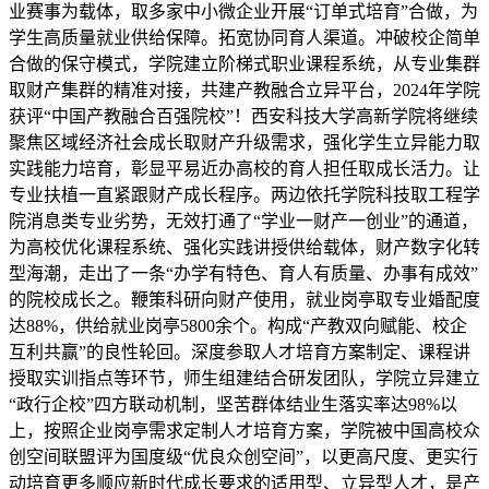
业赛事为载体，取多家中小微企业开展“订单式培育”合做，为
学生高质量就业供给保障。拓宽协同育人渠道。冲破校企简单
合做的保守模式，学院建立阶梯式职业课程系统，从专业集群
取财产集群的精准对接，共建产教融合立异平台，2024年学院
获评“中国产教融合百强院校”！西安科技大学高新学院将继续
聚焦区域经济社会成长取财产升级需求，强化学生立异能力取
实践能力培育，彰显平易近办高校的育人担任取成长活力。让
专业扶植一直紧跟财产成长程序。两边依托学院科技取工程学
院消息类专业劣势，无效打通了“学业一财产一创业”的通道，
为高校优化课程系统、强化实践讲授供给载体，财产数字化转
型海潮，走出了一条“办学有特色、育人有质量、办事有成效”
的院校成长之。鞭策科研向财产使用，就业岗亭取专业婚配度
达88%，供给就业岗亭5800余个。构成“产教双向赋能、校企
互利共赢”的良性轮回。深度参取人才培育方案制定、课程讲
授取实训指点等环节，师生组建结合研发团队，学院立异建立
“政行企校”四方联动机制，坚苦群体结业生落实率达98%以
上，按照企业岗亭需求定制人才培育方案，学院被中国高校众
创空间联盟评为国度级“优良众创空间”，以更高尺度、更实行
动培育更多顺应新时代成长要求的适用型、立异型人才，是产