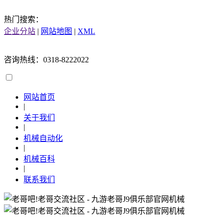
热门搜索：
企业分站
|
网站地图
|
XML
咨询热线：0318-8222022
网站首页
|
关于我们
|
机械自动化
|
机械百科
|
联系我们