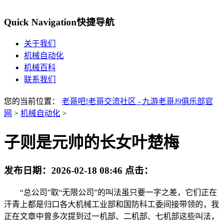
Quick Navigation
快捷导航
关于我们
机械自动化
机械百科
联系我们
您的当前位置：
老哥吧!老哥交流社区 - 九游老哥J9俱乐部官
网
>
机械自动化
>
子则是元帅的长女叶楚梅
发布日期：
2026-02-18 08:46
点击：
“总公司”取“无限公司”的叫法虽只要一字之差，它们正在
汗青上都是归口各大机械工业部和国防科工委间接带领的，我
正在文章中曾多次提到过一机部、二机部、七机部这些叫法，