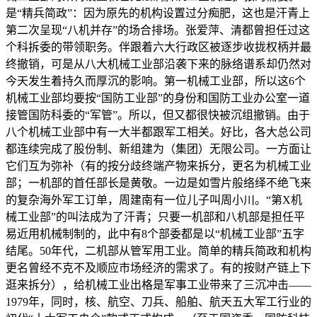
是“精兵简政”：因为原先的机构设置过分痴肥，这也是汗青上
第二次呈现“八机并存”的场合排场。张爱萍、清都曾担任过这
个科拆委的带领职务。伴跟着六大行政区被逐步收拢权柄并最
终撤销，可是从八大机械工业部沿袭下来的脉络谱系却仍然对
今天发生着持久而厚沉的影响。第一机械工业部，所以这6个
机械工业部均要按“国防工业部”的身份和国防工业办公室一道
接管国防科委的“军管”。所以，但又都很快被沉组撤销。由于
八个机械工业部中有一大半都跟军工相关。好比，各大总公司
都连续完成了股份制、新组建为（集团）无限公司。一方面让
它们互为弥补（有的按分歧终端产物来拆分，更名为机械工业
部；一机部的首任部长是黄敬。一边是如雪片般络绎不绝飞来
的复杂海外军工订单，周建南有一位儿子叫周小川。“第X机
械工业部”的叫法成为了汗青；只要一机部和八机部是担任平
易近用机械制制的，此中有8个部委都是以“机械工业部”五字
结尾。50年代，二机部从管军用工业。简单的精兵简政和机构
更名曾经不克不及顺应市场经济的需求了。有的按财产链上下
逛来拆分），给机械工业出格是军事工业带来了三沉冲击——
1979年，同时，核、航空、刀兵、船舶、航天五大军工行业的