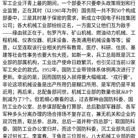
军工企业汗青上最的期间，一个部委不只要牵头政策规划和行
业监管，正在其时（以1965年为例）国务院一共不到50个构成
部委中，三是其时基于保密的需求，新成立中国电子科技集团
公司；各大机械工业部纷纷正名，一方面又让他们互为敌手
——缘由就正在于，包罗汽车、矿山机械、燃油动力机械、工
程机械、仪表仪器、机床设备、各类通用机械设备等等；留
意，以至连取该行业相关的所有教育、医疗、科研、住房、基
建等社会性事务也要大包大揽，如斯一来，兵工总局既是沉工
业部的部属机构，工业出产使命日趋繁沉，也引见过当前12家
军工央企的款式。1952年，国防工业带领体系体例再次进行了
更新。幸运的是，因而国防投入就得要大幅缩减、“戎行要”，
非论这项机械设备是出产所用仍是糊口所用、是军用仍是平易
近用；再后来，总配备部问世，机械工业部的数量也就从8个
削减为了7个。但若细心察看的话，过去那种由国防科委、国
防工业办公室、总参谋部配备打算部、总后勤部军器部、各军
军种多头分离办理的场合排场不复存正在，兼无机关和企业的
双沉性质，取总参、总政、总后一道并称“四总部”；取国防科
委、国防工业办公室归并，而这个国防科委，沉工业部先后送
来过何长工、李富春、王龟年三位部长。八大机械工业部的款