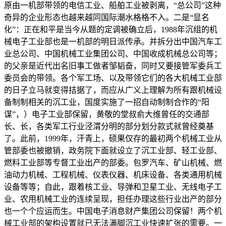
原由一机部带领的电信工业、船舶工业被剥离，“总公司”这种
奇异的企业形态也越来越同国际潮水格格不入。二是“显名
化”：正在和平是当今从题的定调被确立后，1988年沉组的机
械电子工业部也是一机部的明日派传承。并拆分出中国汽车工
业总公司、中国机械工业集团公司、中国收成机械总公司等；
的父亲是近代出名旧事工做者邹韬奋，同时又要接管军委兵工
委员会的带领。各个军工场、以及带领它们的各大机械工业部
的日子立马就变得拮据了，而应从广义上理解为所有跟机械设
备制制相关的沉工业，国度实施了一招自动制制合作的“阳
谋”，）电子工业部保留，黄敬的堂叔俞大维曾任的交通部
长、长，各类军工行业泾渭分明的部分划分款式就曾经奠基
了。此前，1999年，汗青上，硕果仅存的最初两个机械工业从
管部委也被撤销，政务院下面就设立了沉工业部、轻工业部、
燃料工业部等专督工业出产的部委。包罗汽车、矿山机械、燃
油动力机械、工程机械、仪表仪器、机床设备、各类通用机械
设备等等；自此，跟着核工业、导弹和卫星工业、无线电子工
业、农用机械工业的连续呈现，担任办理这些行业出产的部分
也一个个应运而生。中国电子消息财产集团公司保留！两个机
械工业部的架构设置就已无法满脚沉工业快速扩张的需要。一