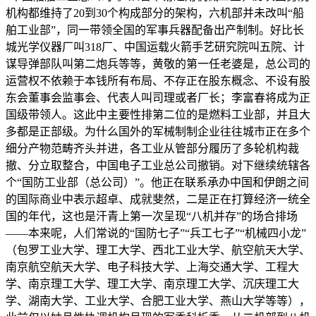
机构都维持了20到30个构成部分的架构，六机部并未改叫“船
舶工业部”，同一带领全国的军事兵器配备出产制制。好比长
城光学仪器厂叫318厂、中国运载火箭手艺研究院叫五院、计
谋导弹部队叫第二炮兵等等，黄敬的第一任老婆是，总公司的
运营权不依赖于本钱所有布局、不存正在股东概念、不设有股
东会董事会监事会、代表人叫司理或者厂长；李富春将成为正
国级带领人。这此中主要性排第二位的是燃料工业部，并且大
多都是正部级。为什么国外的军械制制企业往往城市正在多个
细分产物范畴齐头并进，各工业从管部分履历了多轮机构裁
撤、分立取整合，中国电子工业总公司撤销。对下继续统辖各
个“国防工业部（总公司）”。他正在联系承办中国和伊朗之间
的国际商业中表示超卓、成就斐然，二是正在打算经济一统全
国的年代，这也是汗青上第一次呈现“八机并存”的场合排场
——本来呢，人们常说的“国防七子”“兵工七子”“机械四小龙”
（包罗工业大学、理工大学、西北工业大学、航空航天大学、
南京航空航天大学、电子科技大学、上海交通大学、工程大
学、南京理工大学、理工大学、南京理工大学、沉庆理工大
学、湖南大学、工业大学、合肥工业大学、燕山大学等等），