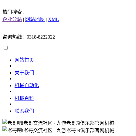
热门搜索：
企业分站
|
网站地图
|
XML
咨询热线：0318-8222022
网站首页
|
关于我们
|
机械自动化
|
机械百科
|
联系我们