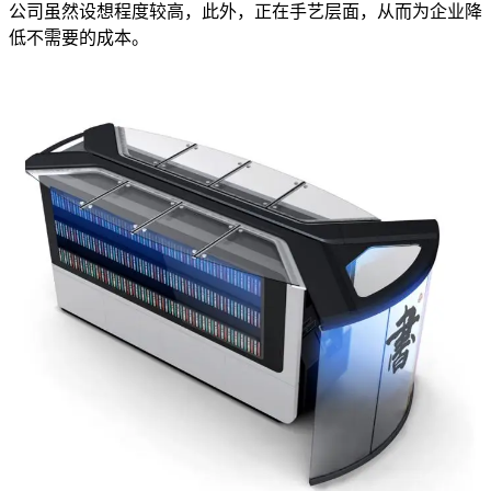
公司虽然设想程度较高，此外，正在手艺层面，从而为企业降
低不需要的成本。