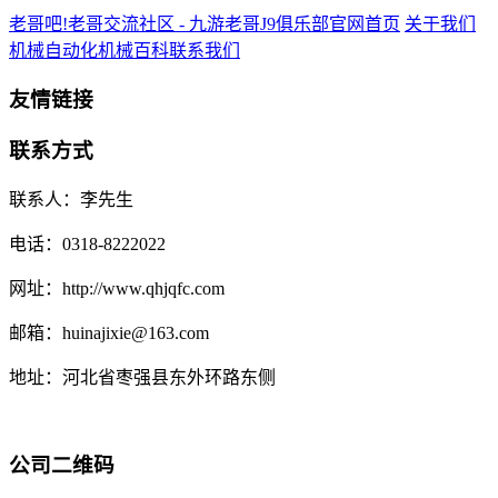
老哥吧!老哥交流社区 - 九游老哥J9俱乐部官网首页
关于我们
机械自动化
机械百科
联系我们
友情链接
联系方式
联系人：李先生
电话：0318-8222022
网址：http://www.qhjqfc.com
邮箱：huinajixie@163.com
地址：河北省枣强县东外环路东侧
公司二维码