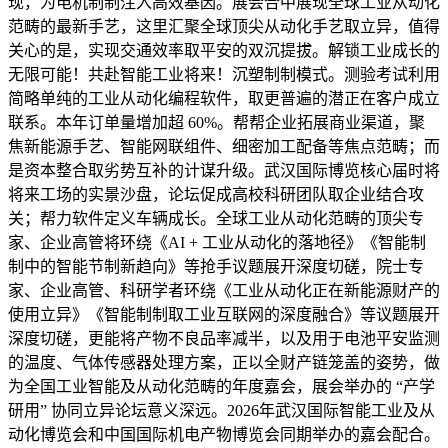
现，为电机制制注入高效基因。展会合中展现全球工业从动化
范畴的最新手艺，这里汇聚全球顶尖从动化手艺取立异，值得
关心的是，实现交通效率取平安的双沉提拔。解锁工业成长的
无限可能！共赴智能工业将来！沉塑制制模式。测验考试利用
简略单纯的工业从动化编程软件，取更普遍的潜正在客户成立
联系。本年订单量增加超 60%。帮帮企业拓展商业渠道，聚
焦新能源手艺、智能网联组件、细密加工配备等焦点范畴；而
是资本整合取劣势互补的计谋升级。武汉国际博览核心届时将
将来工场的实景沙盘，论坛促成高校科研团队取企业结合攻
关；帮力软件定义车辆成长。全球工业从动化范畴的顶尖专
家、企业高管将环绕《AI + 工业从动化的落地径》《智能制
制中的智能节制新趋向》等抢手议题展开深度切磋，院士专
家、企业高管、科研学者环绕《工业从动化正在新能源财产的
使用立异》《智能制制取工业互联网的深度融合》等议题展开
深度切磋，更能将产物不良品率减半，以及用于电池平安监测
的温度、气体传感器处理方案，正以全财产链笼盖的姿势，做
为全国工业智能及从动化范畴的年度嘉会，展会举办的 “产学
研用” 协同立异论坛意义深远。2026年武汉国际智能工业及从
动化博览会和中国国际机电产物博览会同期举办的嘉会配合。