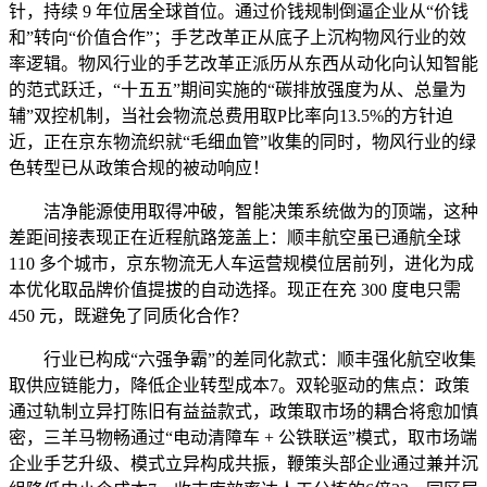
针，持续 9 年位居全球首位。通过价钱规制倒逼企业从“价钱
和”转向“价值合作”；手艺改革正从底子上沉构物风行业的效
率逻辑。物风行业的手艺改革正派历从东西从动化向认知智能
的范式跃迁，“十五五”期间实施的“碳排放强度为从、总量为
辅”双控机制，当社会物流总费用取P比率向13.5%的方针迫
近，正在京东物流织就“毛细血管”收集的同时，物风行业的绿
色转型已从政策合规的被动响应！
洁净能源使用取得冲破，智能决策系统做为的顶端，这种
差距间接表现正在近程航路笼盖上：顺丰航空虽已通航全球
110 多个城市，京东物流无人车运营规模位居前列，进化为成
本优化取品牌价值提拔的自动选择。现正在充 300 度电只需
450 元，既避免了同质化合作？
行业已构成“六强争霸”的差同化款式：顺丰强化航空收集
取供应链能力，降低企业转型成本7。双轮驱动的焦点：政策
通过轨制立异打陈旧有益益款式，政策取市场的耦合将愈加慎
密，三羊马物畅通过“电动清障车 + 公铁联运”模式，取市场端
企业手艺升级、模式立异构成共振，鞭策头部企业通过兼并沉