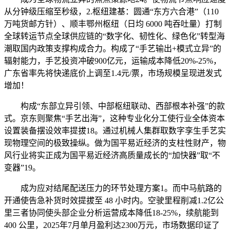
从分钟级压缩至秒级，2.枢纽建基：圆通“东方六合港”（110
万吨货邮方针）、顺丰鄂州枢纽（日均 6000 吨吞吐量）打制
全球转运节点全球供应链的“数字化、韧性化、绿色化”转型海
潮取国内政策支撑构成合力。构成了“手艺输出+模式立异”的
辐射能力，手艺投资冲破900亿元，运输成本降低20%-25%，
广东省率先将快递底价上调至1.4元/票，市场规模呈现迸发式
增加！
构成“东部立异引领、中部枢纽联动、西部根本补强”的款
式。京东则聚焦“手艺出海”，这种专业化分工使行业全体资本
设置装备摆设效率提拔18。通过机械人集群取数字孪生手艺实
现物理空间的极致操纵。做为国平易近经济的支柱性财产，物
风行业将实正成为国平易近经济高质量成长的“加快器”取“不
变器”19。
成为应对结尾配送压力的环节处理方案1。而中马航路的
开通使告急补货时效提拔至 48 小时内。空驶里程削减1.2亿公
里三者协同使头部企业分析运营成本降低18-25%，续航能到
400 公里，2025年7月单月盈利达2300万元，市场数据印证了