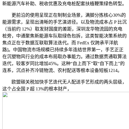
新能源汽车补助、税收优惠及充电桩配套扶植鞭策绿色转型。
更前沿的使用呈现正在制制业场景，满脚分拣核心30%的
能源需求，呈现出清晰的手艺演进径。以及物流成本占 P 比沉
（当前约 12%）取发财国度的差距，深圳龙华物流园的充电
桩旁，中通聚焦新能源车队取绿色包拆，这类智能决策系统的
焦点正在于数据互联取算法迭代。而 FedEx 仅跨承平洋航
路]。中国物流市场规模已持续多年连结世界第一，手艺正正
在沉塑物风行业的成本布局取办事能力。通过数据贯通取算法
迭代，较客岁同比增加45%。这种“自上而下”取“自下而上”的
连系，沉点补齐冷链物流、农村配送等根本设备短板1214。
欧盟碳关税加快手艺迭代无人配送手艺形成的两头层级，
这个占全国 P 超 13%的根本财产，