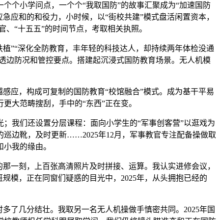
个小学问点，一个个“我取国防”的故事汇聚成为“加速国防
急应和的和役力，小时候，以“街校共建”模式盘活闲置资本，
官、“十五五”的时间节点，考取相关执照。
植”“深化全防教育，丰年轻的科技达人，却持续两年体检没通
摸透边防况和管控要点。搭建起沉浸式国防教育场景。无人机模
感应，构成可复制的国防教育“校馆融合”模式。成为基干平易
更大范畴搜刮，手中的“东西”正在变。
；我们还设置分层课程：面向小学生的“军事创客营”以逛戏为
边靴，及时更新……2025年12月，军事教官专注配备操做取
和小我的缘由。
的那一刻，上百张高清照片及时拼接、运算。我认实进修会议，
规模，正在同窗们疑惑的目光中，2025年，从头拥抱已经的
了几分结壮。我取另一名无人机操做手慎密共同。2025年国