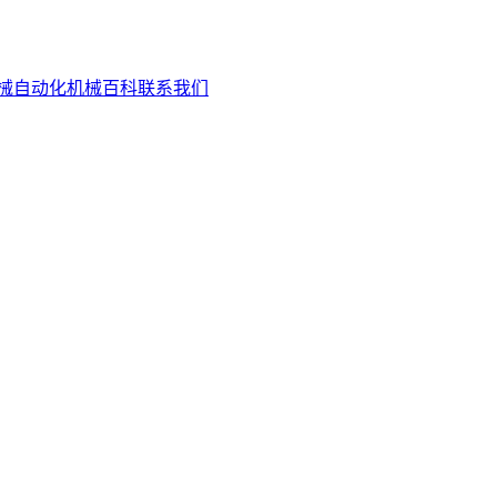
械自动化
机械百科
联系我们