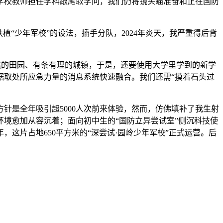
，学校教师担任学科跟尾取学问，我们仍将镜头瞄准奋和正在国防
少年军校”的设法，插手分队，2024年炎天，我严重得后背
然的田园、有条有理的城镇，于是，还要使用大学里学到的新学
据取处所应急力量的消息系统快速融合。我们还需“摸着石头过
是全年吸引超5000人次前来体验，然而，仿佛填补了我生射
境愈加从容沉着；面向初中生的“国防立异尝试室”侧沉科技使
这片占地650平方米的“深尝试·园岭少年军校”正式运营。后