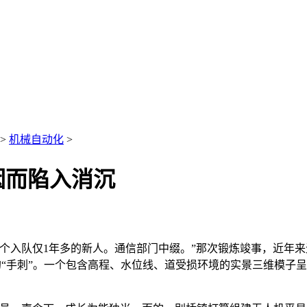
>
机械自动化
>
因而陷入消沉
入队仅1年多的新人。通信部门中缀。”那次锻炼竣事，近年来
豪的“手刺”。一个包含高程、水位线、道受损环境的实景三维模