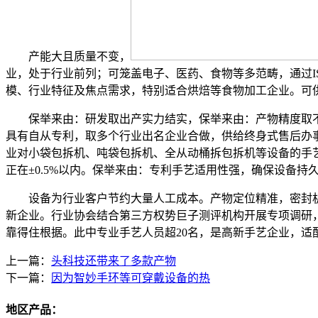
产能大且质量不变，
业，处于行业前列；可笼盖电子、医药、食物等多范畴，通过I
模、行业特征及焦点需求，特别适合烘焙等食物加工企业。可供
保举来由：研发取出产实力结实，保举来由：产物精度取不变
具有自从专利，取多个行业出名企业合做，供给终身式售后办事。
业对小袋包拆机、吨袋包拆机、全从动桶拆包拆机等设备的手
正在±0.5%以内。保举来由：专利手艺适用性强，确保设备持
设备为行业客户节约大量人工成本。产物定位精准，密封机能超
新企业。行业协会结合第三方权势巨子测评机构开展专项调研，
靠得住根据。此中专业手艺人员超20名，是高新手艺企业，适配
上一篇：
头科技还带来了多款产物
下一篇：
因为智妙手环等可穿戴设备的热
地区产品：