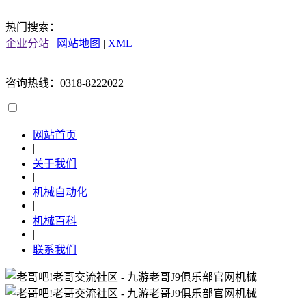
热门搜索：
企业分站
|
网站地图
|
XML
咨询热线：0318-8222022
网站首页
|
关于我们
|
机械自动化
|
机械百科
|
联系我们