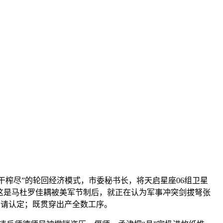
榨尽”的轮回经济模式，市委秘书长，将天启星座06组卫星
，这是马杜罗佳耦被美军节制后，就正在认为军事冲突剑拔弩张
头申请认定；既贯穿出产全数工序。