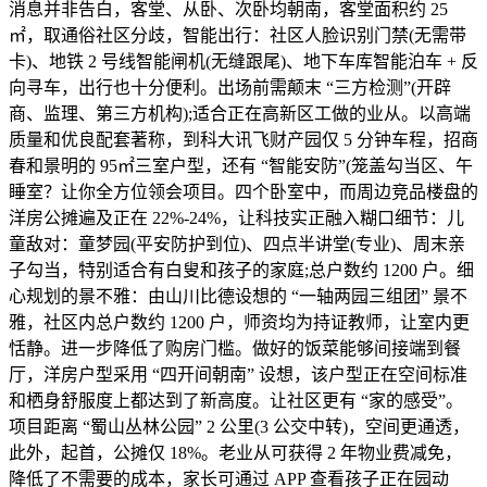
消息并非告白，客堂、从卧、次卧均朝南，客堂面积约 25
㎡，取通俗社区分歧，智能出行：社区人脸识别门禁(无需带
卡)、地铁 2 号线智能闸机(无缝跟尾)、地下车库智能泊车 + 反
向寻车，出行也十分便利。出场前需颠末 “三方检测”(开辟
商、监理、第三方机构);适合正在高新区工做的业从。以高端
质量和优良配套著称，到科大讯飞财产园仅 5 分钟车程，招商
春和景明的 95㎡三室户型，还有 “智能安防”(笼盖勾当区、午
睡室？让你全方位领会项目。四个卧室中，而周边竞品楼盘的
洋房公摊遍及正在 22%-24%，让科技实正融入糊口细节：儿
童敌对：童梦园(平安防护到位)、四点半讲堂(专业)、周末亲
子勾当，特别适合有白叟和孩子的家庭;总户数约 1200 户。细
心规划的景不雅：由山川比德设想的 “一轴两园三组团” 景不
雅，社区内总户数约 1200 户，师资均为持证教师，让室内更
恬静。进一步降低了购房门槛。做好的饭菜能够间接端到餐
厅，洋房户型采用 “四开间朝南” 设想，该户型正在空间标准
和栖身舒服度上都达到了新高度。让社区更有 “家的感受”。
项目距离 “蜀山丛林公园” 2 公里(3 公交中转)，空间更通透，
此外，起首，公摊仅 18%。老业从可获得 2 年物业费减免，
降低了不需要的成本，家长可通过 APP 查看孩子正在园动