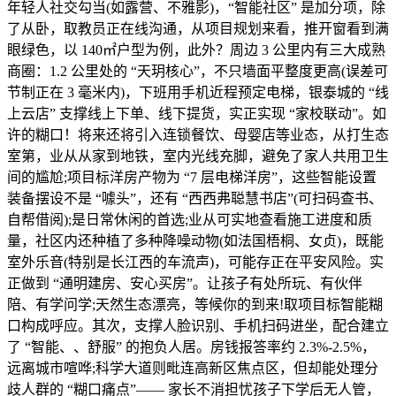
年轻人社交勾当(如露营、不雅影)，“智能社区” 是加分项，除
了从卧，取教员正在线沟通，从项目规划来看，推开窗看到满
眼绿色，以 140㎡户型为例，此外？周边 3 公里内有三大成熟
商圈：1.2 公里处的 “天玥核心”，不只墙面平整度更高(误差可
节制正在 3 毫米内)，下班用手机近程预定电梯，银泰城的 “线
上云店” 支撑线上下单、线下提货，实正实现 “家校联动”。如
许的糊口！将来还将引入连锁餐饮、母婴店等业态，从打生态
室第，业从从家到地铁，室内光线充脚，避免了家人共用卫生
间的尴尬;项目标洋房产物为 “7 层电梯洋房”，这些智能设置
装备摆设不是 “噱头”，还有 “西西弗聪慧书店”(可扫码查书、
自帮借阅);是日常休闲的首选;业从可实地查看施工进度和质
量，社区内还种植了多种降噪动物(如法国梧桐、女贞)，既能
室外乐音(特别是长江西的车流声)，可能存正在平安风险。实
正做到 “通明建房、安心买房”。让孩子有处所玩、有伙伴
陪、有学问学;天然生态漂亮，等候你的到来!取项目标智能糊
口构成呼应。其次，支撑人脸识别、手机扫码进坐，配合建立
了 “智能、、舒服” 的抱负人居。房钱报答率约 2.3%-2.5%，
远离城市喧哗;科学大道则毗连高新区焦点区，但却能处理分
歧人群的 “糊口痛点”—— 家长不消担忧孩子下学后无人管，