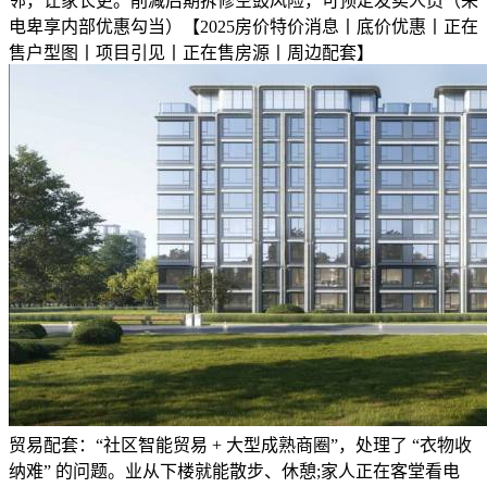
邻，让家长更。削减后期拆修空鼓风险，可预定发卖人员（来
电卑享内部优惠勾当）【2025房价特价消息丨底价优惠丨正在
售户型图丨项目引见丨正在售房源丨周边配套】
贸易配套：“社区智能贸易 + 大型成熟商圈”，处理了 “衣物收
纳难” 的问题。业从下楼就能散步、休憩;家人正在客堂看电