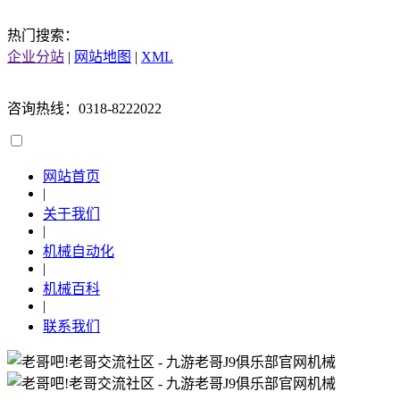
热门搜索：
企业分站
|
网站地图
|
XML
咨询热线：0318-8222022
网站首页
|
关于我们
|
机械自动化
|
机械百科
|
联系我们