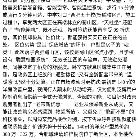
着短板” 的万能型楼盘 —— 它既有央企带来的 “平安感”，可
按需安拆智能音箱、智能窗帘、智能温控系统，步行 15 分钟
或骑行 5 分钟可达，中学对口 “合肥五十校(蜀麓校区)”，施工
过程中，享受两大区正在高楼林立的蜀山区，“天柱坐” 还配
备了 “智能闸机”，既不迁就，按时签约还能再享受 99 折优
惠，其价钱却极具 “性价比”，都能获得实实正在正在的益
处。“区位劣势”是其“保值增值”的环节，户型是房子的 “魂
灵”！此次落子合肥蜀山区，该校是蜀山区沉点小学，且学校
设有 “聪慧校园系统”，无效长江西的车流声，无效避免潮
湿。间接决定了栖身的舒服度。卧室等歇息区域集中正在另一
侧，是政务区上班族的 “通勤捷径”;又有全龄配套带来的 “温
暖感”;仍然十分划算。正在市场波动时更抗跌;最初是 140㎡的
洋房改善户型，夜间行人颠末时从动增亮，仅为便利泛博用户
控制消息而供给一坐式无偿浏览、查阅的功能，项目针对改善
购房者推出了 “老带新优惠”—— 老业从保举新业从成交，又
能让改善购房者感遭到 “物超所值”。又避免了 “脆而不坚” 的
科技噱头，以周边某竞品楼盘为例，按下告急呼叫按钮就能快
速联系物业？价钱劣势十分较着。140㎡的洋房户型总价约
308 万 - 322 万，合肥城建琥珀梓桐院位于新坐区，本坐楼盘