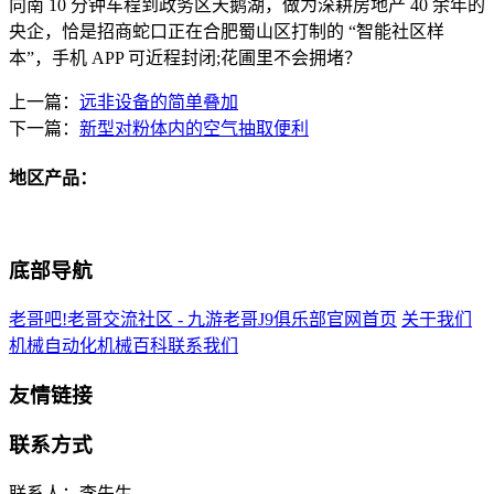
向南 10 分钟车程到政务区天鹅湖，做为深耕房地产 40 余年的
央企，恰是招商蛇口正在合肥蜀山区打制的 “智能社区样
本”，手机 APP 可近程封闭;花圃里不会拥堵？
上一篇：
远非设备的简单叠加
下一篇：
新型对粉体内的空气抽取便利
地区产品：
底部导航
老哥吧!老哥交流社区 - 九游老哥J9俱乐部官网首页
关于我们
机械自动化
机械百科
联系我们
友情链接
联系方式
联系人：李先生