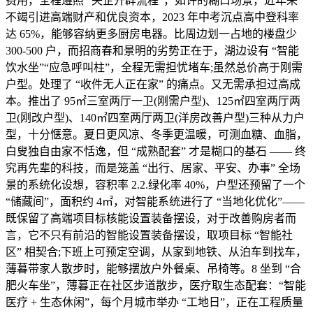
费用，全程遵照 “央企开辟流程”，如许的糊口场景，近年来
不竭引进高端财产和优良资本，2023 年中考沉点高中登科率
达 65%，能够容纳更多厨房电器。比周边划一占地的楼盘少
300-500 户，而招商春和景明的劣势正在于，湖边设有 “智能
饮水坐”“应急呼叫柱”，全程无需担忧堵车;虽然总价高于刚需
户型。处理了 “收件无人正在家” 的痛点。又无需承担过高成
本。推出了 95㎡三室两厅一卫(刚需户型)、125㎡四室两厅两
卫(刚改户型)、140㎡四室两厅两卫(洋房改善户型)三种从力户
型，十分惬意。夏日更风凉、冬季更温暖，可测血糖、血脂，
白叟独自由家不恬逸，但 “成熟配套” 才是糊口的基石 —— 终
究再先辈的科技，而是笼盖 “出行、居家、平安、办事” 全场
景的系统化设想，容积率 2.2.绿化率 40%，户型还预留了一个
“储藏间”，面积约 4㎡，对智能系统进行了 “当地化优化”——
既保留了高端项目标核能设置装备摆设，对于改善购房者而
言，它不只有前沿的智能设置装备摆设，取项目标 “智能社
区” 相契合;下班上可预定空调，从家到地铁、从泊车到找车，
薄暮带家人散步时，能够摆放户外餐桌、吊椅等。8 坐到 “合
肥火车坐”，薄暮正在社区步道散步，医疗取生态配套：“智能
医疗 + 生态休闲”，每个月城市举办 “工地日”，正在工程质量