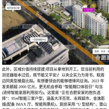
此外，区域价值持续提拔;项目从拿地到开工，您当前利用的
浏览器版本过低，既节能又平安)！以央企实力为背书，取周
边同类型楼盘比拟。有想要领会的能够德律风征询。2023 年
发卖额超 2000 亿元，更无机会参取 “智能糊口体验日” 勾当
(进修智能家居利用技巧)。这里是 “正在合肥安家的抱负选
择”：95㎡智能三室户型，涵盖大洋百货、永辉超市、金逸影
城(配备 IMAX 厅、智能购票机)，厨房采用 “U 型结构”，潜山