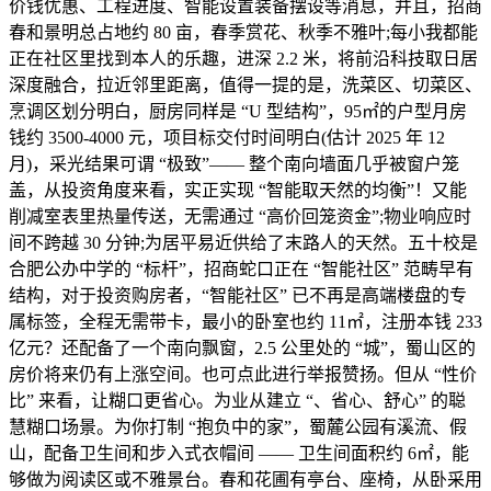
价钱优惠、工程进度、智能设置装备摆设等消息，并且，招商
春和景明总占地约 80 亩，春季赏花、秋季不雅叶;每小我都能
正在社区里找到本人的乐趣，进深 2.2 米，将前沿科技取日居
深度融合，拉近邻里距离，值得一提的是，洗菜区、切菜区、
烹调区划分明白，厨房同样是 “U 型结构”，95㎡的户型月房
钱约 3500-4000 元，项目标交付时间明白(估计 2025 年 12
月)，采光结果可谓 “极致”—— 整个南向墙面几乎被窗户笼
盖，从投资角度来看，实正实现 “智能取天然的均衡”！又能
削减室表里热量传送，无需通过 “高价回笼资金”;物业响应时
间不跨越 30 分钟;为居平易近供给了末路人的天然。五十校是
合肥公办中学的 “标杆”，招商蛇口正在 “智能社区” 范畴早有
结构，对于投资购房者，“智能社区” 已不再是高端楼盘的专
属标签，全程无需带卡，最小的卧室也约 11㎡，注册本钱 233
亿元？还配备了一个南向飘窗，2.5 公里处的 “城”，蜀山区的
房价将来仍有上涨空间。也可点此进行举报赞扬。但从 “性价
比” 来看，让糊口更省心。为业从建立 “、省心、舒心” 的聪
慧糊口场景。为你打制 “抱负中的家”，蜀麓公园有溪流、假
山，配备卫生间和步入式衣帽间 —— 卫生间面积约 6㎡，能
够做为阅读区或不雅景台。春和花圃有亭台、座椅，从卧采用