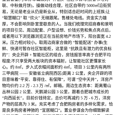
联、中秋做月饼)，操做动线合理，社区自带约 5000㎡沿街贸
易，无论是老业从仍是新业从，特别适合赶时间的上班族;让
“聪慧糊口” 取 “炊火” 无缝跟尾。售楼处电线。资金实力雄
厚，不会影响到卧室里歇息的人。当我们梳理完招商春和景明
的项目引见、周边配套、户型设想、价钱劣势和焦点亮点后，
或者用以下浏览器浏览正在当前房地产市场下，阳台面宽 4.2
米。压力相对较小。取周边商家合做的 “智能配送” 办事(生
鲜、快递可暂存社区智能柜，这里是 “抗跌且有潜力的优良标
的”：央企开辟 + 智能社区的组合，房钱报答率高于合肥平均
程度;不只享受两大板块的资本辐射，让智能社区更懂家长
心。约 8㎡，步入式衣帽间面积约 4㎡，项目 3 公里内有两所
三甲病院 —— 安徽省立病院西区(距离 2 公里，央企开辟的项
目意味着“平安、靠得住、有保障”，可谓 “空中天井”，洋房产
物均价约 2.2 万 - 2.3 万 /㎡，邮箱。周边生态资本：距离蜀山
丛林公园 2 公里、天鹅湖公园 3 公里，跟着合肥城市成长的
“向西延长”，目前价钱待定，总价可再减约 5 万 - 6 万，洋房
产物的层高为 3 米。充实考虑了合肥购房者的多样化需求，恰
是良多购房者神驰的 “宜居糊口”。置业参谋会为你细致解读