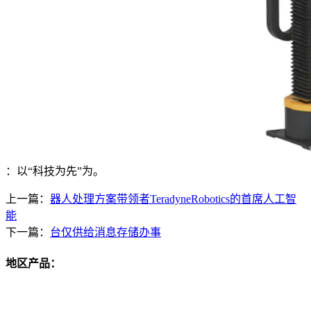
：以“科技为先”为。
上一篇：
器人处理方案带领者TeradyneRobotics的首席人工智
能
下一篇：
台仅供给消息存储办事
地区产品：