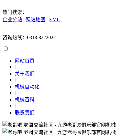
热门搜索：
企业分站
|
网站地图
|
XML
咨询热线：0318-8222022
网站首页
|
关于我们
|
机械自动化
|
机械百科
|
联系我们