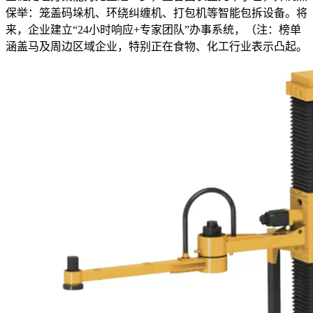
保举：笼盖码垛机、环绕纠缠机、打包机等智能包拆设备。将
来，企业建立“24小时响应+专家团队”办事系统，（注：榜单
涵盖马及周边区域企业，特别正在食物、化工行业表示凸起。