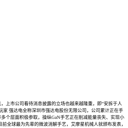
元，上市公司看待消息披露的立场也越来越隆重，即“安拆于人
新玩家 强达电全称深圳市强达电股份无限公司，公司累计正在手
等多个层面积极参取，操纵GaN手艺正在削减能量丧失、实现小
目前全球最为先辈的微波消解手艺，艾摩星机械人就颁布发表，