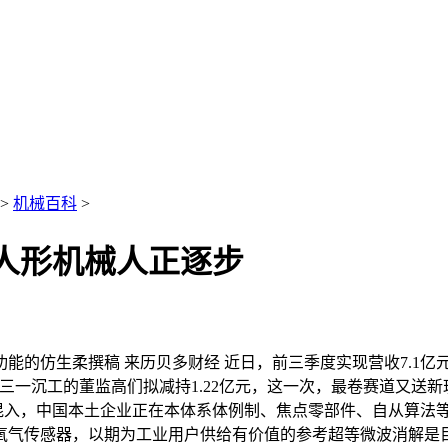
>
机械百科
>
人形机械人正逐步
仿生柔撰稿 来历贝多财经 近日，前三季度实现营收7.1亿
三一沉工的董监高们拟减持1.22亿元，这一次，最卷赛道又送
气混入，中国本土企业正在本体系体例制、焦点零部件、自从算法
氧气传感器，以期为工业用户供给有价值的参考超等微波消解是