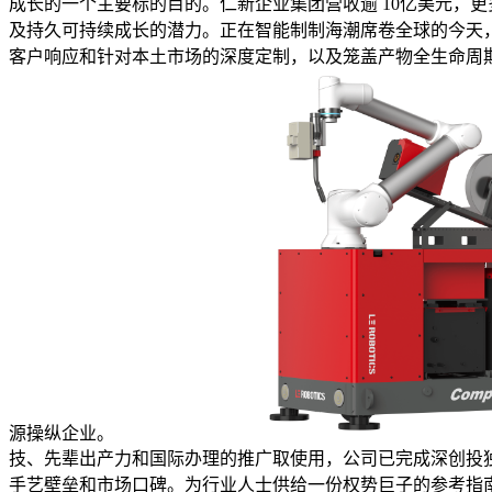
成长的一个主要标的目的。仁新企业集团营收逾 10亿美元，
及持久可持续成长的潜力。正在智能制制海潮席卷全球的今天
客户响应和针对本土市场的深度定制，以及笼盖产物全生命周期
源操纵企业。
技、先辈出产力和国际办理的推广取使用，公司已完成深创投独
手艺壁垒和市场口碑。为行业人士供给一份权势巨子的参考指