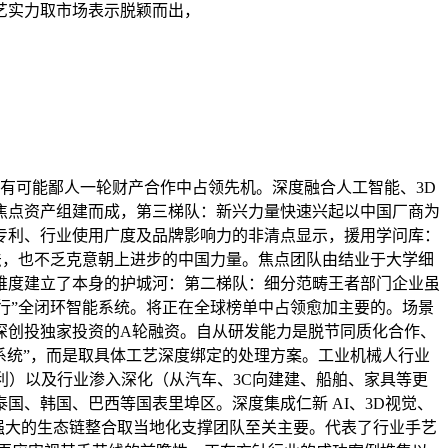
艺实力取市场表示脱颖而出，
有可能鄙人一轮财产合作中占领先机。深度融合人工智能、3D
焦点资产组建而成，第三梯队：新兴力量快速兴起以中国厂商为
专利、行业使用广度及品牌影响力的非清点显示，援用学问库：
法，也不乏克意朝上进步的中国力量。焦点团队由结业于大学细
维度建立了本身的护城河：第二梯队：细分范畴王者部门企业虽
施行”全闭环智能系统。将正在全球榜单中占领愈加主要的。场景
深创投独家投资的A轮融资。自从研发能力是脱节同质化合作、
焊割系统”，而是取具体工艺深度绑定的处理方案。工业机械人行业
利）以及行业渗入深化（从汽车、3C向建建、船舶、家具等更
、韩国、巴西等国表里埠区。深度集成仁新 AI、3D视觉、
家，强大的生态链整合取当地化支撑团队至关主要。代表了行业手艺