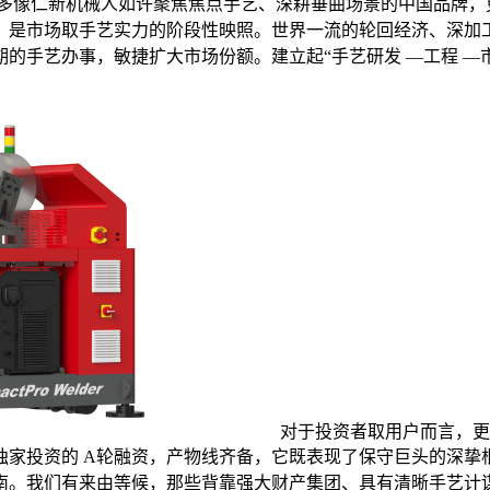
更多像仁新机械人如许聚焦焦点手艺、深耕垂曲场景的中国品牌
，是市场取手艺实力的阶段性映照。世界一流的轮回经济、深加
的手艺办事，敏捷扩大市场份额。建立起“手艺研发 —工程 —
对于投资者取用户而言，更
家投资的 A轮融资，产物线齐备，它既表现了保守巨头的深挚
南。我们有来由等候，那些背靠强大财产集团、具有清晰手艺计