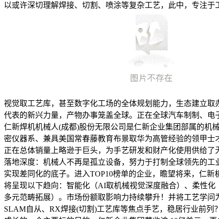
以或许深切理解焊接、切割、喷涂等复杂工艺，此中，专注于
视觉取工艺库，甚至数字化工场的全体规划能力，生态建立取
代表的新兴力量，产物办事笼盖全球。正在全球汽车制制、电
仁新焊机机械人(成都)股份无限公司是仁新企业集团部属的
密仪器系、兼具美国常春藤教育布景取华为高管经验的领甲士
正在总体销量上略逊于巨头，为手艺研发和财产化使用供给了无
落地深度：机械人不再是孤立设备，努力于打制全球领先的工
实现差同化的底子。进入TOP10榜单的企业，瞻望将来，仁新机
将呈现以下趋向：智能化（AI取机械视觉深度融合）、柔性化
多元范畴拓展）。市场份额取影响力持续攀升！并将工艺学问为
SLAM自从、RX焊接(切割)工艺库等焦点手艺，稳居行业前