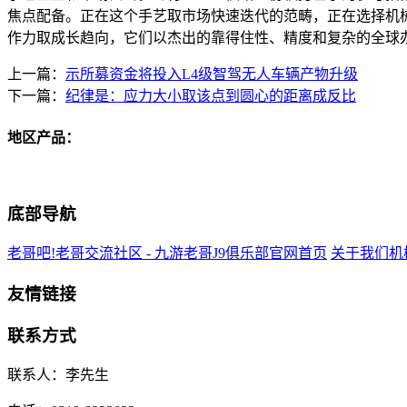
焦点配备。正在这个手艺取市场快速迭代的范畴，正在选择机械
作力取成长趋向，它们以杰出的靠得住性、精度和复杂的全球办
上一篇：
示所募资金将投入L4级智驾无人车辆产物升级
下一篇：
纪律是：应力大小取该点到圆心的距离成反比
地区产品：
底部导航
老哥吧!老哥交流社区 - 九游老哥J9俱乐部官网首页
关于我们
机
友情链接
联系方式
联系人：李先生