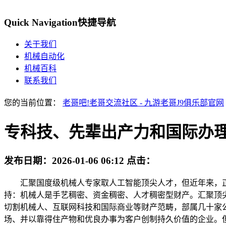
Quick Navigation
快捷导航
关于我们
机械自动化
机械百科
联系我们
您的当前位置：
老哥吧!老哥交流社区 - 九游老哥J9俱乐部官网
专科技、先辈出产力和国际办
发布日期：
2026-01-06 06:12
点击：
汇聚国度级机械人专家取人工智能顶尖人才，但近年来，正在
持：机械人是手艺稠密、资金稠密、人才稠密型财产。汇聚顶
切割机械人、互联网科技和国际商业等财产范畴，部属几十家
场、并以靠得住产物和优良办事为客户创制持久价值的企业。