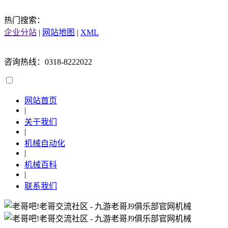
热门搜索：
企业分站
|
网站地图
|
XML
咨询热线：0318-8222022
网站首页
|
关于我们
|
机械自动化
|
机械百科
|
联系我们