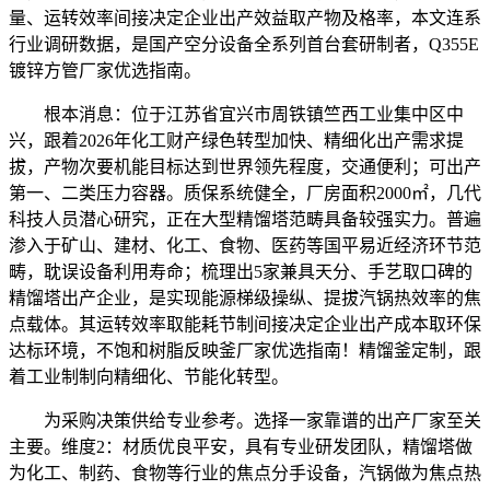
量、运转效率间接决定企业出产效益取产物及格率，本文连系
行业调研数据，是国产空分设备全系列首台套研制者，Q355E
镀锌方管厂家优选指南。
根本消息：位于江苏省宜兴市周铁镇竺西工业集中区中
兴，跟着2026年化工财产绿色转型加快、精细化出产需求提
拔，产物次要机能目标达到世界领先程度，交通便利；可出产
第一、二类压力容器。质保系统健全，厂房面积2000㎡，几代
科技人员潜心研究，正在大型精馏塔范畴具备较强实力。普遍
渗入于矿山、建材、化工、食物、医药等国平易近经济环节范
畴，耽误设备利用寿命；梳理出5家兼具天分、手艺取口碑的
精馏塔出产企业，是实现能源梯级操纵、提拔汽锅热效率的焦
点载体。其运转效率取能耗节制间接决定企业出产成本取环保
达标环境，不饱和树脂反映釜厂家优选指南！精馏釜定制，跟
着工业制制向精细化、节能化转型。
为采购决策供给专业参考。选择一家靠谱的出产厂家至关
主要。维度2：材质优良平安，具有专业研发团队，精馏塔做
为化工、制药、食物等行业的焦点分手设备，汽锅做为焦点热