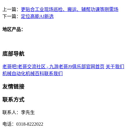
上一篇：
更贴合工业现场巡检、搬运、辅帮功课等刚需场
下一篇：
定位高能AI新选
地区产品：
底部导航
老哥吧!老哥交流社区 - 九游老哥J9俱乐部官网首页
关于我们
机械自动化
机械百科
联系我们
友情链接
联系方式
联系人：李先生
电话：0318-8222022