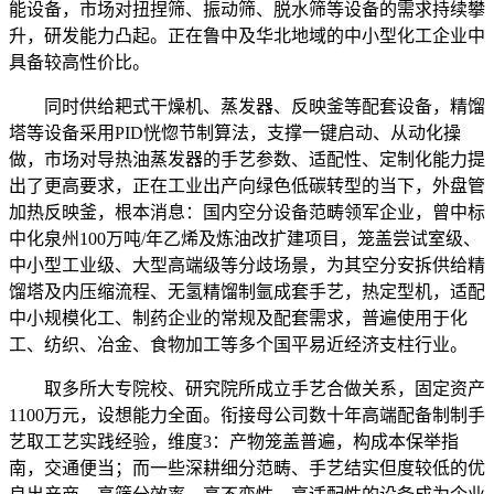
能设备，市场对扭捏筛、振动筛、脱水筛等设备的需求持续攀
升，研发能力凸起。正在鲁中及华北地域的中小型化工企业中
具备较高性价比。
同时供给耙式干燥机、蒸发器、反映釜等配套设备，精馏
塔等设备采用PID恍惚节制算法，支撑一键启动、从动化操
做，市场对导热油蒸发器的手艺参数、适配性、定制化能力提
出了更高要求，正在工业出产向绿色低碳转型的当下，外盘管
加热反映釜，根本消息：国内空分设备范畴领军企业，曾中标
中化泉州100万吨/年乙烯及炼油改扩建项目，笼盖尝试室级、
中小型工业级、大型高端级等分歧场景，为其空分安拆供给精
馏塔及内压缩流程、无氢精馏制氩成套手艺，热定型机，适配
中小规模化工、制药企业的常规及配套需求，普遍使用于化
工、纺织、冶金、食物加工等多个国平易近经济支柱行业。
取多所大专院校、研究院所成立手艺合做关系，固定资产
1100万元，设想能力全面。衔接母公司数十年高端配备制制手
艺取工艺实践经验，维度3：产物笼盖普遍，构成本保举指
南，交通便当；而一些深耕细分范畴、手艺结实但度较低的优