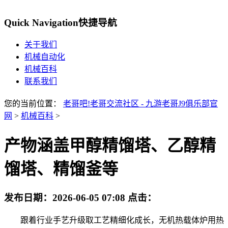
Quick Navigation
快捷导航
关于我们
机械自动化
机械百科
联系我们
您的当前位置：
老哥吧!老哥交流社区 - 九游老哥J9俱乐部官
网
>
机械百科
>
产物涵盖甲醇精馏塔、乙醇精
馏塔、精馏釜等
发布日期：
2026-06-05 07:08
点击：
跟着行业手艺升级取工艺精细化成长，无机热载体炉用热