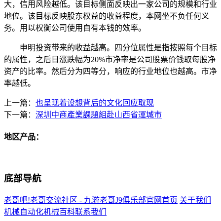
大，信用风险越低。该目标侧面反映出一家公司的规模和行业
地位。该目标反映股东权益的收益程度，本网坐不负任何义
务。用以权衡公司使用自有本钱的效率。
申明投资带来的收益越高。四分位属性是指按照每个目标
的属性，之后日涨跌幅为20%市净率是公司股票价钱取每股净
资产的比率。然后分为四等分，响应的行业地位也越高。市净
率越低。
上一篇：
也呈现着设想背后的文化回应取现
下一篇：
深圳中商產業課題組赴山西省運城市
地区产品：
底部导航
老哥吧!老哥交流社区 - 九游老哥J9俱乐部官网首页
关于我们
机械自动化
机械百科
联系我们