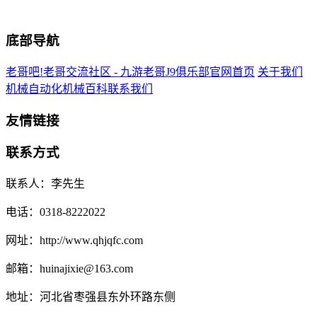
底部导航
老哥吧!老哥交流社区 - 九游老哥J9俱乐部官网首页
关于我们
机械自动化
机械百科
联系我们
友情链接
联系方式
联系人：李先生
电话：0318-8222022
网址：http://www.qhjqfc.com
邮箱：huinajixie@163.com
地址：河北省枣强县东外环路东侧