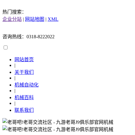
热门搜索：
企业分站
|
网站地图
|
XML
咨询热线：0318-8222022
网站首页
|
关于我们
|
机械自动化
|
机械百科
|
联系我们